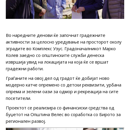
Во наредните денови ќе започнат градежните
активности за целосно уредување на просторот околу
зградите во Комплекс Узус. Градоначалникот Марко
Колев заедно со општинските служби денеска
извршија увид на локацијата на која ќе се вршат
градежни работи.
Граѓаните на овој дел од градот ќе добијат ново
модерно катче опремено со детски реквизити, урбана
опрема и зелени оази за одмор и рекреација на сите
посетители.
Проектот се реализира со финансиски средства од
буџетот на Општина Велес во соработка со Бирото за
регионален развој.