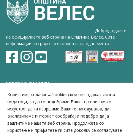
Добредојдовте
на официјалната веб страна на Општина Велес. Сите
информации за градот и околината на едно место.
КОРИСНИ ЛИНКОВИ
Користиме колачиња(cookies) кои не содржат лични
ЗЕЛС – Заедница на единиците на локална самоуправа
Центар за развој на Вардарски плански регион
податоци, за да го подобриме Вашето корисничко
Јавно комунално претпријатие „Дервен“
искуство, да ги извршиме Вашите нагодувања, да
ЈПССО „Парк – спорт и паркинзи“
анализираме интернет сообраќај и подобро да ја
ЛБ „Гоце Делчев“
заштитиме нашата веб страна. Продолжете со
ЛУ „Народен Музеј“
користење и прифатете ги сите доколку се согласувате