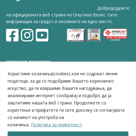
Добредојдовте
на официјалната веб страна на Општина Велес. Сите
информации за градот и околината на едно место.
КОРИСНИ ЛИНКОВИ
Користиме колачиња(cookies) кои не содржат лични
ЗЕЛС – Заедница на единиците на локална самоуправа
Центар за развој на Вардарски плански регион
податоци, за да го подобриме Вашето корисничко
Јавно комунално претпријатие „Дервен“
искуство, да ги извршиме Вашите нагодувања, да
ЈПССО „Парк – спорт и паркинзи“
анализираме интернет сообраќај и подобро да ја
ЛБ „Гоце Делчев“
заштитиме нашата веб страна. Продолжете со
ЛУ „Народен Музеј“
користење и прифатете ги сите доколку се согласувате
Влада на Република Северна Македонија
со начинот на употреба на
Собрание на Република Северна Македонија
колачиња.
Политика за приватност
Министерство за финансии
Министерство за транспорт