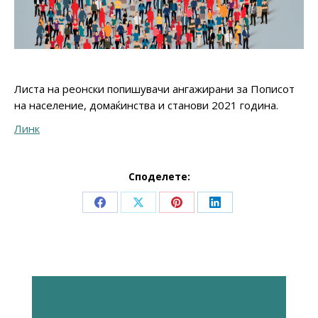
Листа на реонски попишувачи ангажирани за Пописот
на население, домаќинства и станови 2021 година.
Линк
Споделете:
Share
Share
Share
Share
on
on
on
on
Facebook
X
Pinterest
LinkedIn