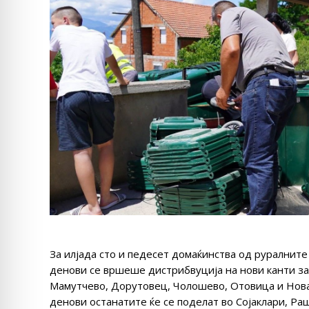
За илјада сто и педесет домаќинства од руралните
денови се вршеше дистрибвуција на нови канти за
Мамутчево, Дорутовец, Чолошево, Отовица и Нова
денови останатите ќе се поделат во Сојаклари, Ра