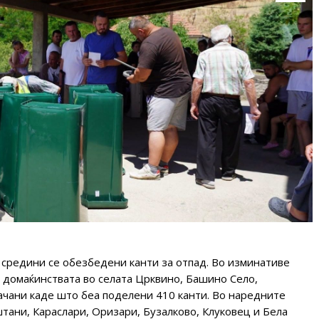
 средини се обезбедени канти за отпад. Во изминативе
 домаќинствата во селата Црквино, Башино Село,
чани каде што беа поделени 410 канти. Во наредните
штани, Караслари, Оризари, Бузалково, Клуковец и Бела