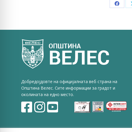
Share
on
Faceb
Добредојдовте на официјалната веб страна на
Општина Велес. Сите информации за градот и
околината на едно место.