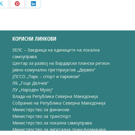
Share
Share
Share
on
on
on
ook
X
Pinterest
LinkedIn
КОРИСНИ ЛИНКОВИ
ЗЕЛС – Заедница на единиците на локална
самоуправа
Центар за развој на Вардарски плански регион
Јавно комунално претпријатие „Дервен“
ЈПССО „Парк – спорт и паркинзи“
ЛБ „Гоце Делчев“
ЛУ „Народен Музеј“
Влада на Република Северна Македонија
Собрание на Република Северна Македонија
Министерство за финансии
Министерство за транспорт
Министерство за локална самоуправа
Министерство за дигитална трансформација