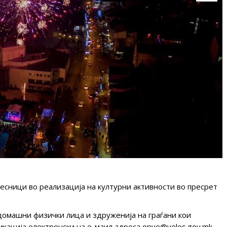
чесници во реализација на културни активности во пресрет
 домашни физички лица и здруженија на граѓани кои
ликација електронски на е-маил адреса opve@veles.gov.mk