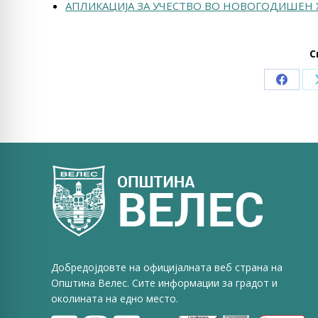
АПЛИКАЦИЈА ЗА УЧЕСТВО ВО НОВОГОДИШЕН 
С
Share
on
Faceb
Добредојдовте на официјалната веб страна на
Општина Велес. Сите информации за градот и
околината на едно место.