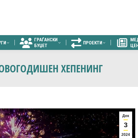
ГРАЃАНСКИ
МЕ
УГИ
ПРОЕКТИ
БУЏЕТ
ЦЕ
ГРАЃАНСКИ
МЕ
УГИ
ПРОЕКТИ
БУЏЕТ
ЦЕ
 НОВОГОДИШЕН ХЕПЕНИНГ
Дек
3
2024