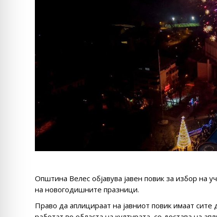
Општина Велес објавува јавен повик за избор на у
на новогодишните празници.
Право да аплицираат на јавниот повик имаат сите
работат во областа на културата, со достава на ап