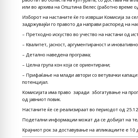
или во архива на Општина Велес (работно време од 
Изборот на настаните ќе го изврши Комисија за се
задржувајќи го правото да направи распоред на на
– Претходно искуство во учество на настани од ис
– Квалитет, јасност, аргументираност и иновативн
– Детално наведена програма;
– Целна група кон која се ориентирани;
– Прифаќање на млади автори со ветувачки капаци
потенцијал.
Комисијата има право заради збогатување на пр
од јавниот повик.
Настаните ќе се реализираат во периодот од 25.12
Подетални информации можат да се добијат на те
Крајниот рок за доставување на апликациите е 10 