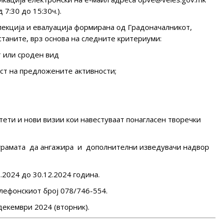
7:30 до 15:30ч.).
лекција и евалуација формирана од Градоначалникот,
станите, врз основа на следните критериуми:
т или сроден вид
ост на предложените активности;
тети и нови визии кои навестуваат понагласен творечки
ограмата да ангажира и дополнителни изведувачи надвор
.2024 до 30.12.2024 година.
лефонскиот број 078/746-554.
декември 2024 (вторник).