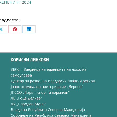
ХЕПЕНИНГ 2024
поделете:
Share
Share
Share
on
on
on
ook
X
Pinterest
LinkedIn
КОРИСНИ ЛИНКОВИ
ЗЕЛС – Заедница на единиците на локална
самоуправа
Центар за развој на Вардарски плански регион
Јавно комунално претпријатие „Дервен“
ЈПССО „Парк – спорт и паркинзи“
ЛБ „Гоце Делчев“
ЛУ „Народен Музеј“
Влада на Република Северна Македонија
Собрание на Република Северна Македонија