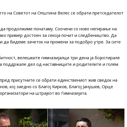
ето на Советот на Општина Велес се обрати претседателот
 да продолжиме понатаму. Соочени со ново негирање на
како пример достоен за секоја почит и следбеништво. Да
и да бидеме зачеток на промени за подобро утре. За сите
обитност, велешките гимназијалци три дена ја бојкотирале
 ја поддржале дел од наставниците и родителите и голем
пред присутните се обрати единствениот жив сведок на
ов, кој заедно со Благој Кирков, Благој Јанушев, Орце
организатори на штрајкот во Гимназијата.