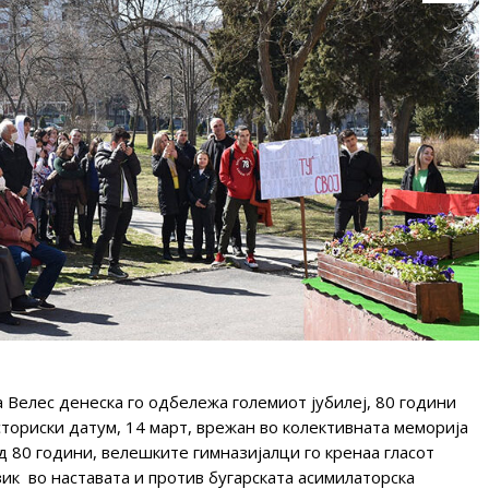
 Велес денеска го одбележа големиот јубилеј, 80 години
сториски датум, 14 март, врежан во колективната меморија
 80 години, велешките гимназијалци го кренаа гласот
зик во наставата и против бугарската асимилаторска