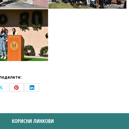
поделете:
Share
Share
Share
on
on
on
ook
X
Pinterest
LinkedIn
КОРИСНИ ЛИНКОВИ