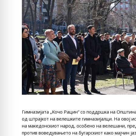
Гимназијата „Кочо Рацин“ со поддршка на Општина
од штрајкот на велешките гимназијалци. На овој и
на македонскиот народ, особено на велешани, пред
против воведувањето на бугарскиот како мајчин ја