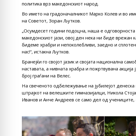
политика врз македонскиот народ.
Во името на градоначалникот Марко Колев и во им
на Советот, Зоран Љутков.
„Осумдесет години подоцна, наша е одговорноста
македонскиот јази, овој ден нека ни биде врежан 
бидеме храбри и непоколебливи, заедно и сплотен
нас!“, истакна Љутков.
Бранејќи го својот јазик и својата национална сам
наставата, а нивната храбра и пожртвувана акција
број граѓани на Велес.
На свеченото одбележување на јубилејот денеска 
штрајкот на велешките гимназијалци, Никола Стојан
Иванов и Анче Андреев се само дел од учениците, 