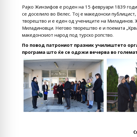
Рајко Жинзифов е роден на 15 февруари 1839 годи
се доселило во Велес. Тој е македонски публицист,
творештво и е еден од учениците на Миладинов. Ж
Миладиновци. Негово творештво е и поемата „Крва
македонскиот народ под турско ропство.
По повод патрониот празник училиштето орга
програма што ќе се одржи вечерва во големата
С