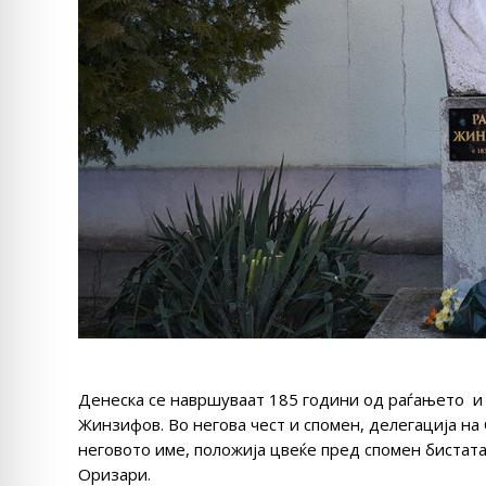
Денеска се навршуваат 185 години од раѓањето и 
Жинзифов. Во негова чест и спомен, делегација н
неговото име, положија цвеќе пред спомен бистата
Оризари.