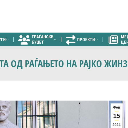
ГРАЃАНСКИ
МЕ
УГИ
ПРОЕКТИ
БУЏЕТ
ЦЕ
ГРАЃАНСКИ
МЕ
УГИ
ПРОЕКТИ
БУЏЕТ
ЦЕ
А ОД РАЃАЊЕТО НА РАЈКО ЖИН
Фев
15
2024