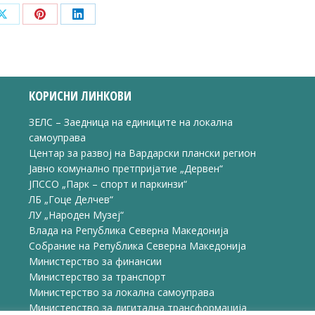
Share
Share
Share
on
on
on
ook
X
Pinterest
LinkedIn
КОРИСНИ ЛИНКОВИ
ЗЕЛС – Заедница на единиците на локална
самоуправа
Центар за развој на Вардарски плански регион
Јавно комунално претпријатие „Дервен“
ЈПССО „Парк – спорт и паркинзи“
ЛБ „Гоце Делчев“
ЛУ „Народен Музеј“
Влада на Република Северна Македонија
Собрание на Република Северна Македонија
Министерство за финансии
Министерство за транспорт
Министерство за локална самоуправа
Министерство за дигитална трансформација