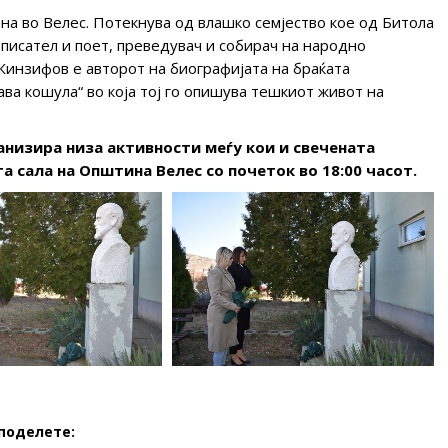
на во Велес. Потекнува од влашко семјество кое од Битола
 писател и поет, преведувач и собирач на народно
инзифов е авторот на биографијата на браќата
ва кошула“ во која тој го опишува тешкиот живот на
низира низа активности меѓу кои и свечената
 сала на Општина Велес со почеток во 18:00 часот.
поделете: