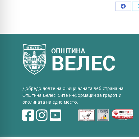
Share
on
Faceb
Добредојдовте на официјалната веб страна на
Општина Велес. Сите информации за градот и
околината на едно место.