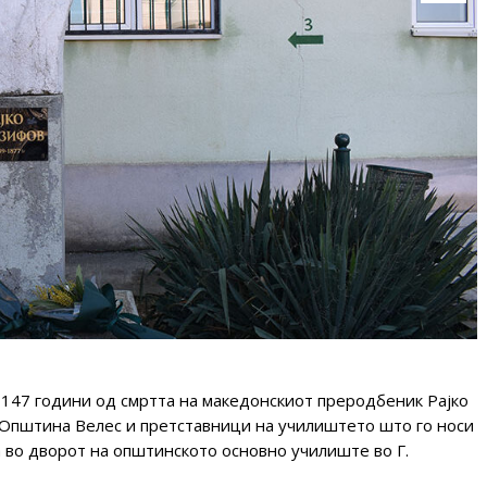
147 години од смртта на македонскиот преродбеник Рајко
а Општина Велес и претставници на училиштето што го носи
 во дворот на општинското основно училиште во Г.