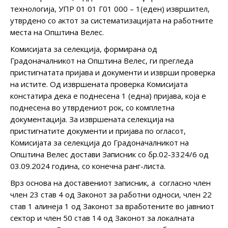
технологија, УПР 01 01 Г01 000 – 1(еден) извршител,
утврдено со актот за систематизацијата на работните
места на Општина Велес.
Комисијата за селекција, формирана од
Градоначалникот на Општина Велес, ги прегледа
пристигнатата пријава и документи и изврши проверка
на истите. Од извршената проверка Комисијата
констатира дека е поднесена 1 (една) пријава, која е
поднесена во утврдениот рок, со комплетна
документација. За извршената селекција на
пристигнатите докумeнти и пријава по огласот,
Комисијата за селекција до Градоначалникот на
Општина Велес достави Записник со бр.02-3324/6 од
03.09.2024 година, со конечна ранг-листа.
Врз основа на доставениот записник, а согласно член
член 23 став 4 од Законот за работни односи, член 22
став 1 алинеја 1 од Законот за вработените во јавниот
сектор и член 50 став 14 од Законот за локалната