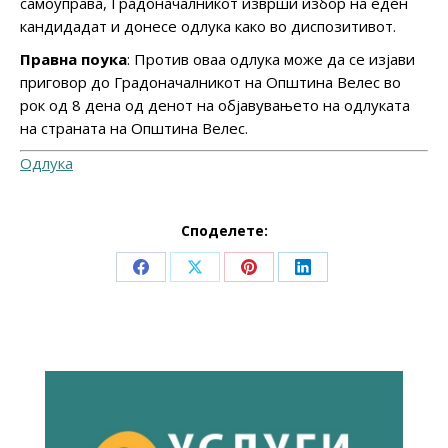
самоуправа, Градоначалникот изврши избор на еден
кандидадат и донесе одлука како во диспозитивот.
Правна поука
: Против оваа одлука може да се изјави
приговор до Градоначалникот на Општина Велес во
рок од 8 дена од денот на објавувањето на одлуката
на страната на Општина Велес.
Одлука
Споделете:
Share
Share
Share
Share
on
on
on
on
Facebook
X
Pinterest
LinkedIn