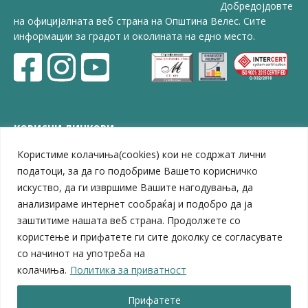
Добредојдовте
на официјалната веб страна на Општина Велес. Сите
информации за градот и околината на едно место.
КОРИСНИ ЛИНКОВИ
Користиме колачиња(cookies) кои не содржат лични
ЗЕЛС – Заедница на единиците на локална самоуправа
Центар за развој на Вардарски плански регион
податоци, за да го подобриме Вашето корисничко
Јавно комунално претпријатие „Дервен“
искуство, да ги извршиме Вашите нагодувања, да
ЈПССО „Парк – спорт и паркинзи“
анализираме интернет сообраќај и подобро да ја
ЛБ „Гоце Делчев“
заштитиме нашата веб страна. Продолжете со
ЛУ „Народен Музеј“
користење и прифатете ги сите доколку се согласувате
Влада на Република Северна Македонија
со начинот на употреба на
Собрание на Република Северна Македонија
колачиња.
Политика за приватност
Министерство за финансии
Министерство за транспорт
Прифатете
Министерство за локална самоуправа