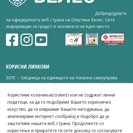
Добредојдовте
на официјалната веб страна на Општина Велес. Сите
информации за градот и околината на едно место.
КОРИСНИ ЛИНКОВИ
ЗЕЛС – Заедница на единиците на локална самоуправа
Центар за развој на Вардарски плански регион
Јавно комунално претпријатие „Дервен“
Користиме колачиња(cookies) кои не содржат лични
ЈПССО „Парк – спорт и паркинзи“
податоци, за да го подобриме Вашето корисничко
ЛБ „Гоце Делчев“
искуство, да ги извршиме Вашите нагодувања, да
ЛУ „Народен Музеј“
анализираме интернет сообраќај и подобро да ја
Влада на Република Северна Македонија
заштитиме нашата веб страна. Продолжете со
Собрание на Република Северна Македонија
Министерство за финансии
користење и прифатете ги сите доколку се согласувате