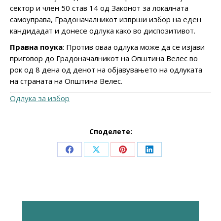
сектор и член 50 став 14 од Законот за локалната
самоуправа, Градоначалникот изврши избор на еден
кандидадат и донесе одлука како во диспозитивот.
Правна поука
: Против оваа одлука може да се изјави
приговор до Градоначалникот на Општина Велес во
рок од 8 дена од денот на објавувањето на одлуката
на страната на Општина Велес.
Одлука за избор
Споделете:
Share
Share
Share
Share
on
on
on
on
Facebook
X
Pinterest
LinkedIn