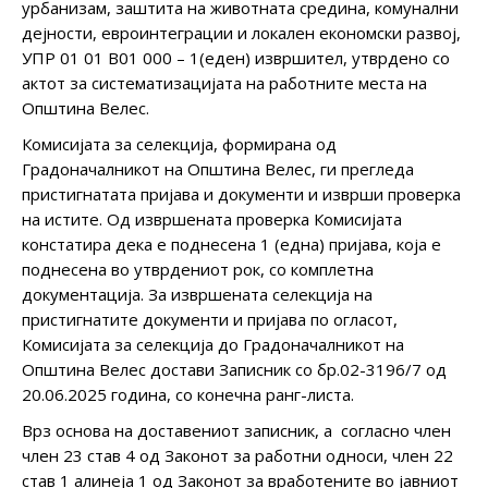
урбанизам, заштита на животната средина, комунални
дејности, евроинтеграции и локален економски развој,
УПР 01 01 В01 000 – 1(еден) извршител, утврдено со
актот за систематизацијата на работните места на
Општина Велес.
Комисијата за селекција, формирана од
Градоначалникот на Општина Велес, ги прегледа
пристигнатата пријава и документи и изврши проверка
на истите. Од извршената проверка Комисијата
констатира дека е поднесена 1 (една) пријава, која е
поднесена во утврдениот рок, со комплетна
документација. За извршената селекција на
пристигнатите докумeнти и пријава по огласот,
Комисијата за селекција до Градоначалникот на
Општина Велес достави Записник со бр.02-3196/7 од
20.06.2025 година, со конечна ранг-листа.
Врз основа на доставениот записник, а согласно член
член 23 став 4 од Законот за работни односи, член 22
став 1 алинеја 1 од Законот за вработените во јавниот