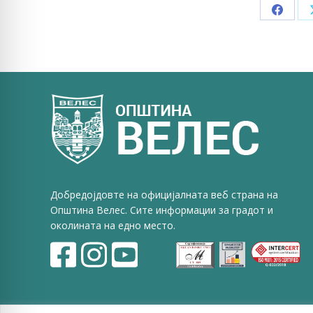
Share
on
Faceb
Добредојдовте на официјалната веб страна на
Општина Велес. Сите информации за градот и
околината на едно место.