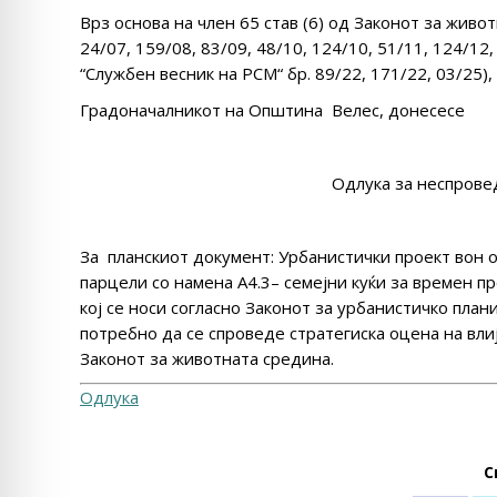
Врз основа на член 65 став (6) од Законот за живо
24/07, 159/08, 83/09, 48/10, 124/10, 51/11, 124/12,
“Службен весник на РСМ“ бр. 89/22, 171/22, 03/25),
Градоначалникот на Општина Велес, донесесе
Одлука за неспрове
За планскиот документ: Урбанистички проект вон 
парцели со намена А4.3– семејни куќи за времен п
кој се носи согласно Законот за урбанистичко плани
потребно да се спроведе стратегиска оцена на вли
Законот за животната средина.
Одлука
С