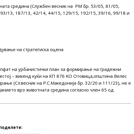
тната средина (Службен весник на РМ бр. 53/05, 81/05,
 93/13, 187/13, 42/14, 44/15, 129/15, 192/15, 39/16, 99/18 и
дување на стратегиска оцена
опфат на урбанистички план за формирање на градежни
рестој – викенд куќи на КП 876 КО Отовица,општина Велес
рање (Сл.весник на Р.С.Македонија бр. 32/20 и 111/23), не е
јанието врз животната средина согласно член 65 од
поделете: