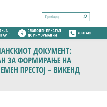
ДИЈА
СЛОБОДЕН ПРИСТАП
КОНТАКТ
Search:
НТАР
ДО ИНФОРМАЦИИ
ДИЈА
СЛОБОДЕН ПРИСТАП
КОНТАКТ
НТАР
ДО ИНФОРМАЦИИ
ПЛАНСКИОТ ДОКУМЕНТ:
АН ЗА ФОРМИРАЊЕ НА
ЕМЕН ПРЕСТОЈ – ВИКЕНД