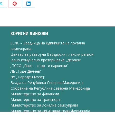
Share
Share
Share
on
on
on
ook
X
Pinterest
LinkedIn
КОРИСНИ ЛИНКОВИ
ЗЕЛС – Заедница на единиците на локална
самоуправа
Центар за развој на Вардарски плански регион
Јавно комунално претпријатие „Дервен“
ЈПССО „Парк – спорт и паркинзи“
ЛБ „Гоце Делчев“
ЛУ „Народен Музеј“
Влада на Република Северна Македонија
Собрание на Република Северна Македонија
Министерство за финансии
Министерство за транспорт
Министерство за локална самоуправа
Министерство за дигитална трансформација