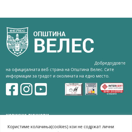
Добредојдовте
на официјалната веб страна на Општина Велес. Сите
информации за градот и околината на едно место.
КОРИСНИ ЛИНКОВИ
Користиме колачиња(cookies) кои не содржат лични
ЗЕЛС – Заедница на единиците на локална самоуправа