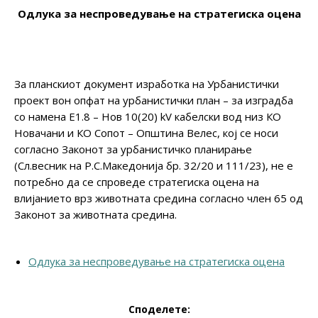
Одлука за неспроведување на стратегиска оцена
За планскиот документ изработка на Урбанистички
проект вон опфат на урбанистички план – за изградба
со намена Е1.8 – Нов 10(20) kV кабелски вод низ КО
Новачани и КО Сопот – Општина Велес, кoj се носи
согласно Законот за урбанистичко планирање
(Сл.весник на Р.С.Македонија бр. 32/20 и 111/23), не е
потребно да се спроведе стратегиска оцена на
влијанието врз животната средина согласно член 65 од
Законот за животната средина.
Одлука за неспроведување на стратегиска оцена
Споделете: