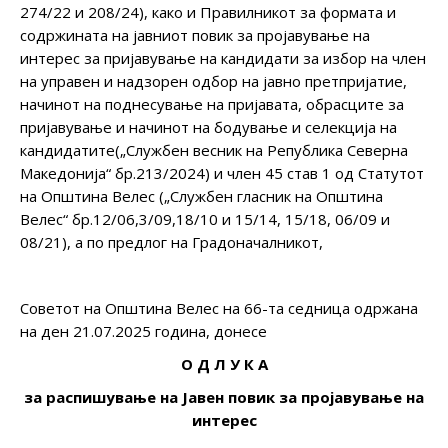
274/22 и 208/24), како и Правилникот за формата и
содржината на јавниот повик за пројавување на
интерес за пријавување на кандидати за избор на член
на управен и надзорен одбор на јавно претпријатие,
начинот на поднесување на пријавата, обрасците за
пријавување и начинот на бодување и селекција на
кандидатите(„Службен весник на Република Северна
Македонија“ бр.213/2024) и член 45 став 1 од Статутот
на Општина Велес („Службен гласник на Општина
Велес“ бр.12/06,3/09,18/10 и 15/14, 15/18, 06/09 и
08/21), а по предлог на Градоначалникот,
Советот на Општина Велес на 66-та седница одржана
на ден 21.07.2025 година, донесе
О Д Л У К А
за распишување на Јавен повик за пројавување на
интерес