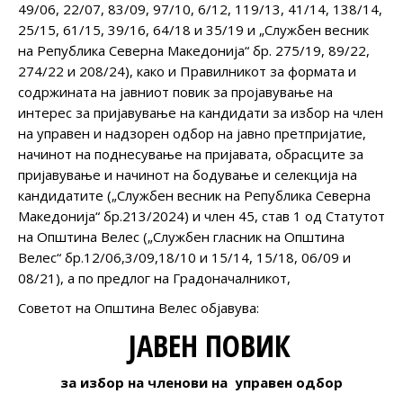
49/06, 22/07, 83/09, 97/10, 6/12, 119/13, 41/14, 138/14,
25/15, 61/15, 39/16, 64/18 и 35/19 и „Службен весник
на Република Северна Македонија“ бр. 275/19, 89/22,
274/22 и 208/24), како и Правилникот за формата и
содржината на јавниот повик за пројавување на
интерес за пријавување на кандидати за избор на член
на управен и надзорен одбор на јавно претпријатие,
начинот на поднесување на пријавата, обрасците за
пријавување и начинот на бодување и селекција на
кандидатите („Службен весник на Република Северна
Македонија“ бр.213/2024) и член 45, став 1 од Статутот
на Општина Велес („Службен гласник на Општина
Велес“ бр.12/06,3/09,18/10 и 15/14, 15/18, 06/09 и
08/21), а по предлог на Градоначалникот,
Советот на Општина Велес објавува:
ЈАВЕН ПОВИК
за избор на членови на
управен одбор