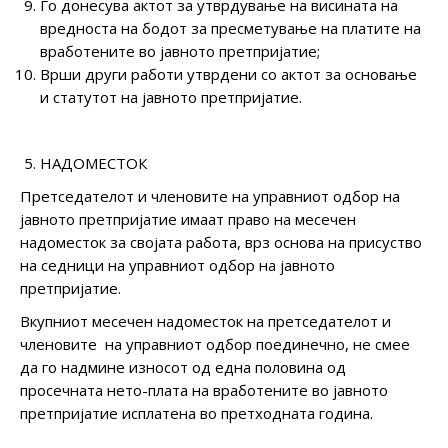
Го донесува актот за утврдување на висината на
вредноста на бодот за пресметување на платите на
вработените во јавното претпријатие;
Врши други работи утврдени со актот за основање
и статутот на јавното претпријатие.
НАДОМЕСТОК
Претседателот и членовите на управниот одбор на
јавното претпријатие имаат право на месечен
надоместок за својата работа, врз основа на присуство
на седници на управниот одбор на јавното
претпријатие.
Вкупниот месечен надоместок на претседателот и
членовите на управниот одбор поединечно, не смее
да го надмине износот од една половина од
просечната нето-плата на вработените во јавното
претпријатие исплатена во претходната година.