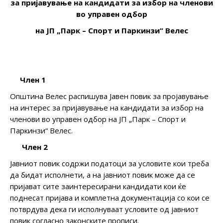
за пријавување на кандидати за избор на членови
во управен одбор
на ЈП „Парк – Спорт и Паркинзи“ Велес
Член 1
Општина Велес распишува Јавен повик за пројавување
на интерес за пријавување на кандидати за избор на
членови во управен одбор на ЈП „Парк – Спорт и
Паркинзи“ Велес.
Член 2
Јавниот повик содржи податоци за условите кои треба
да бидат исполнети, а на јавниот повик може да се
пријават сите заинтересирани кандидати кои ќе
поднесат пријава и комплетна документација со кои се
потврдува дека ги исполнуваат условите од јавниот
повик согласно законските прописи.