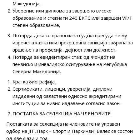
Македонија,
Уверение или диплома за завршено високо
образование и стекнати 240 ЕКТС или завршен VIl/1
степен образование,
Потврда дека со правосилна судска пресуда не му
изречена казна или прекршочна санкција забрана за
вршење на професија, дејност или должност,
Потврда за евидентиран стаж од Фондот на
пензиско и инвалидско осигурување на Република
Северна Македонија,
Кратка биографија,
Сертификати, лиценци, уверенија, дипломи
издадени од овластени односно акредитирани
институции за нивно издавање согласно закон.
ПОСТАПКА ЗА СЕЛЕКЦИЈА НА ЧЛЕНОВИТЕ
Постапката за селекција на членовите на управен
одбор на ЈП „Парк – Спорт и Паркинзи“ Велес се состои
од две фази и тоа: