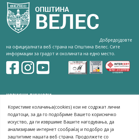
Добредојдовте
на официјалната веб страна на Општина Велес. Сите
информации за градот и околината на едно место.
КОРИСНИ ЛИНКОВИ
Користиме колачиња(cookies) кои не содржат лични
ЗЕЛС – Заедница на единиците на локална самоуправа
Центар за развој на Вардарски плански регион
податоци, за да го подобриме Вашето корисничко
Јавно комунално претпријатие „Дервен“
искуство, да ги извршиме Вашите нагодувања, да
ЈПССО „Парк – спорт и паркинзи“
анализираме интернет сообраќај и подобро да ја
ЛБ „Гоце Делчев“
заштитиме нашата веб страна. Продолжете со