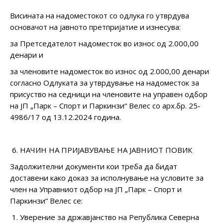
Висината на надоместокот со одлука го утврдува
основачот на јавното претпријатие и изнесува:
за Претседателот надоместок во износ од 2.000,00
денари и
за членовите надоместок во износ од 2.000,00 денари
согласно Одлуката за утврдување на надоместок за
присуство на седници на членовите на управен одбор
на ЈП „Парк – Спорт и Паркинзи“ Велес со арх.бр. 25-
4986/17 од 13.12.2024 година.
НАЧИН НА ПРИЈАВУВАЊЕ НА ЈАВНИОТ ПОВИК
Задолжителни документи кои треба да бидат
доставени како доказ за исполнување на условите за
член на Управниот одбор на ЈП „Парк – Спорт и
Паркинзи“ Велес се:
Уверение за државјанство на Република Северна