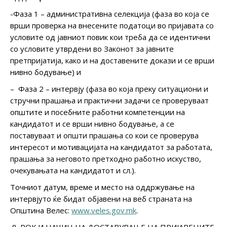
-Фаза 1 – административна селекција (фаза во која се
врши проверка на внесените податоци во пријавата со
условите од јавниот повик кои треба да се идентични
со условите утврдени во Законот за јавните
претпријатија, како и на доставените докази и се врши
нивно бодување) и
– Фаза 2 – интервју (фаза во која преку ситуациони и
стручни прашања и практични задачи се проверуваат
општите и посебните работни компетенции на
кандидатот и се врши нивно бодување, а се
поставуваат и општи прашања со кои се проверува
интересот и мотивацијата на кандидатот за работата,
прашања за неговото претходно работно искуство,
очекувањата на кандидатот и сл.).
Точниот датум, време и место на оддржување на
интервјуто ќе бидат објавени на веб страната на
Општина Велес:
www.veles.gov.mk
.
РОК И НАЧИН НА ДОСТАВУВАЊЕ НА ПРИЈАВЕНИТЕ