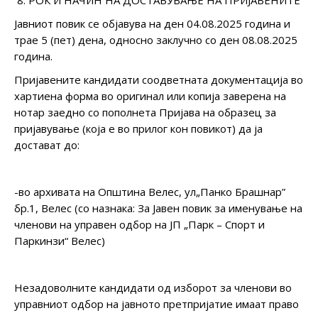
Јавниот повик се објавува на ден 04.08.2025 година и
трае 5 (пет) дена, односно заклучно со ден 08.08.2025
година.
Пријавените кандидати соодветната документација во
хартиена форма во оригинал или копија заверена на
нотар заедно со пополнета Пријава на образец за
пријавување (која е во прилог кон повикот) да ја
достават до:
-во архивата на Општина Велес, ул„Панко Брашнар”
бр.1, Велес (со назнака: За Јавен повик за именување на
членови на управен одбор на ЈП „Парк – Спорт и
Паркинзи“ Велес)
Незадоволните кандидати од изборот за членoви во
управниот одбор на јавното претпријатие имаат право