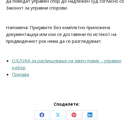
да поведат управен спор до надлежен суд согласно со
Законот за управни спорови.
Напомена: Пријавите без комплетно приложена
документација или кои се доставени по истекот на
предвидениот рок нема да се разгледуваат.
ОДЛУКА за распишување на Јавен повик – управен
одбор
Пријава
Споделете:
Share
Share
Share
Share
on
on
on
on