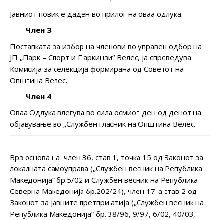
Јавниот повик е даден во прилог на оваа одлука.
Член З
Постапката за избор на членови во управен одбор на
ЈП „Парк – Спорт и Паркинзи“ Велес, ја спроведува
Комисија за селекција формирана од Советот на
Општина Велес.
Член 4
Оваа Одлука влегува во сила осмиот ден од денот на
објавување во „Службен гласник на Општина Велес.
Врз основа на член 36, став 1, точка 15 од Законот за
локалната самоуправа („Службен весник на Република
Македонија” бр.5/02 и Службен весник на Република
Северна Македонија бр.202/24), член 17-а став 2 од
Законот за јавните претпријатија („Службен весник на
Република Македонија” бр. 38/96, 9/97, 6/02, 40/03,