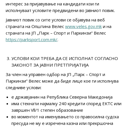
интерес за пријавување на кандидати кои ги
исполнуваат условите предвидени во Јавниот повик.
Јавниот повик со сите услови се објавува на веб
страната на Општина Велес
www.veles.gov.mk
и на
страната на ЈП „Парк – Спорт и Паркинзи“ Велес
https://parksport.com.mk/
.
УСЛОВИ КОИ ТРЕБА ДА СЕ ИСПОЛНАТ СОГЛАСНО
ЗАКОНОТ ЗА ЈАВНИ ПРЕТПРИЈАТИЈА
За член на управен одбор на ЈП „Парк – Спорт и
Паркинзи“ Велес може да биде лице кое ги исполнува
следниве услови:
е државјанин на Република Северна Македонија
има стекнати најмалку 240 кредити според ЕКТС или
завршен Vll/1 степен образование
во моментот на именувањето со правосилна судска
пресуда не му е изречена казна или прекршочна