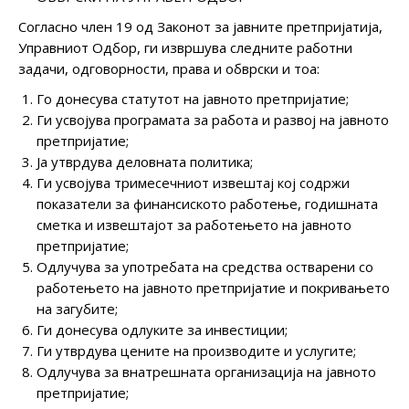
Согласно член 19 од Законот за јавните претпријатија,
Управниот Одбор, ги извршува следните работни
задачи, одговорности, права и обврски и тоа:
Го донесува статутот на јавното претпријатие;
Ги усвојува програмата за работа и развој на јавното
претпријатие;
Ја утврдува деловната политика;
Ги усвојува тримесечниот извештај кој содржи
показатели за финансиското работење, годишната
сметка и извештајот за работењето на јавното
претпријатие;
Одлучува за употребата на средства остварени со
работењето на јавното претпријатие и покривањето
на загубите;
Ги донесува одлуките за инвестиции;
Ги утврдува цените на производите и услугите;
Одлучува за внатрешната организација на јавното
претпријатие;