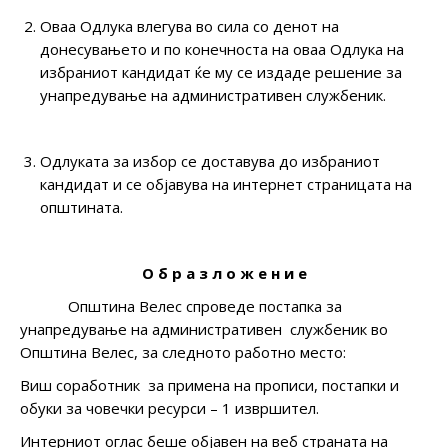
Оваа Одлука влегува во сила со денот на
донесувањето и по конечноста на оваа Одлука на
избраниот кандидат ќе му се издаде решение за
унапредување на административен службеник.
Одлуката за избор се доставува до избраниот
кандидат и се објавува на интернет страницата на
општината.
О б р а з л о ж е н и е
Општина Велес спроведе постапка за
унапредување на административен службеник во
Општина Велес, за следнoто работнo местo:
Виш соработник за примена на прописи, постапки и
обуки за човечки ресурси – 1 извршител.
Интерниот оглас беше објавен на веб страната на