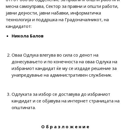
месна самоуправа, Сектор за правни и општи работи,
јавни дејности, јавни набавки, информатичка
технологиja и поддршка на Градоначалникот, на
кандидатот:
Никола Балов
Оваа Одлука влегува во сила со денот на
донесувањето и по конечноста на оваа Одлука на
избраниот кандидат ќе му се издаде решение за
унапредување на административен службеник.
Одлуката за избор се доставува до избраниот
кандидат и се објавува на интернет страницата на
општината.
О б р а з л о ж е н и е