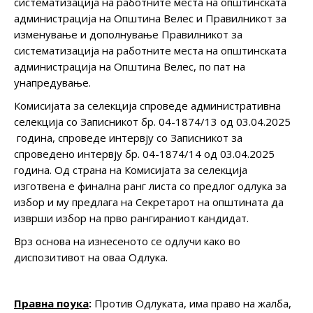
систематизација на работните места на општинската
администрација на Општина Велес и Правилникот за
изменување и дополнување Правилникот за
систематизација на работните места на општинската
администрација на Општина Велес, по пат на
унапредување.
Комисијата за селекција спроведе административна
селекција со Записникот бр. 04-1874/13 од 03.04.2025
година, спроведе интервју со Записникот за
спроведено интервју бр. 04-1874/14 од 03.04.2025
година. Од страна на Комисијата за селекција
изготвена е финална ранг листа со предлог одлука за
избор и му предлага на Секретарот на општината да
изврши избор на прво рангираниот кандидат.
Врз основа на изнесеното се одлучи како во
диспозитивот на оваа Одлука.
Правна поука
:
Против Одлуката, има право на жалба,