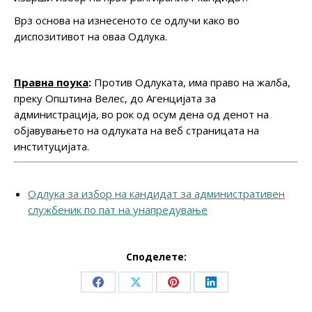
Врз основа на изнесеното се одлучи како во
диспозитивот на оваа Одлука.
Правна поука
:
Против Одлуката, има право на жалба,
преку Општина Велес, до Агенцијата за
администрација, во рок од осум дена од денот на
објавувањето на одлуката на веб страницата на
институцијата.
Одлука за избор на кандидат за административен
службеник по пат на унапредување
Споделете:
Share
Share
Share
Share