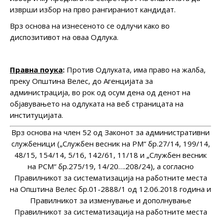
изврши избор на прво рангираниот кандидат.
Врз основа на изнесеното се одлучи како во
диспозитивот на оваа Одлука.
Правна поука
:
Против Одлуката, има право на жалба,
преку Општина Велес, до Агенцијата за
администрација, во рок од осум дена од денот на
објавувањето на одлуката на веб страницата на
институцијата.
Врз основа на член 52 од Законот за административни
службеници („Службен весник на РМ“ бр.27/14, 199/14,
48/15, 154/14, 5/16, 142/61, 11/18 и „Службен весник
на РСМ“ бр.275/19, 14/20….208/24), а согласно
Правилникот за систематизација на работните места
на Општина Велес бр.01-2888/1 од 12.06.2018 година и
Правилникот за изменување и дополнување
Правилникот за систематизација на работните места