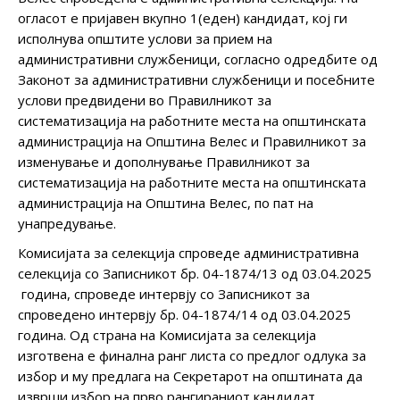
огласот е пријавен вкупно 1(еден) кандидат, кој ги
исполнува општите услови за прием на
административни службеници, согласно одредбите од
Законот за административни службеници и посебните
услови предвидени во Правилникот за
систематизација на работните места на општинската
администрација на Општина Велес и Правилникот за
изменување и дополнување Правилникот за
систематизација на работните места на општинската
администрација на Општина Велес, по пат на
унапредување.
Комисијата за селекција спроведе административна
селекција со Записникот бр. 04-1874/13 од 03.04.2025
година, спроведе интервју со Записникот за
спроведено интервју бр. 04-1874/14 од 03.04.2025
година. Од страна на Комисијата за селекција
изготвена е финална ранг листа со предлог одлука за
избор и му предлага на Секретарот на општината да
изврши избор на прво рангираниот кандидат.