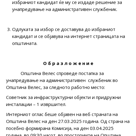
избраниот кандидат ќе му се издаде решение за
унапредување на административен службеник.
Одлуката за избор се доставува до избраниот
кандидат и се објавува на интернет страницата на
општината.
О б р а з л о ж е н и е
Општина Велес спроведе постапка за
унапредување на административен службеник во
Општина Велес, за следнoто работнo местo:
Советник за инфраструктурни објекти и придружни
инсталации – 1 извршител.
Интерниот оглас беше објавен на веб страната на
Општина Велес на ден 27.03.2025 година. Од страна на
посебно формирана Комисија, на ден 03.04.2025
година, во 09:30 часот, во просториите на Општина