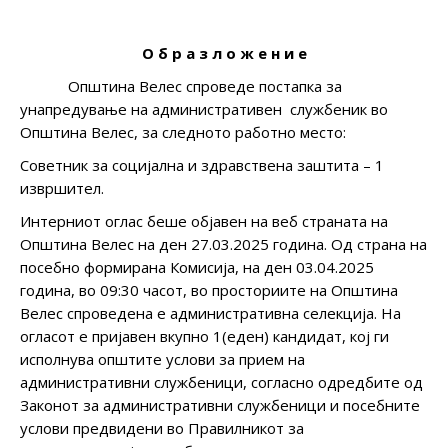
О б р а з л о ж е н и е
Општина Велес спроведе постапка за
унапредување на административен службеник во
Општина Велес, за следнoто работнo местo:
Советник за социјална и здравствена заштита – 1
извршител.
Интерниот оглас беше објавен на веб страната на
Општина Велес на ден 27.03.2025 година. Од страна на
посебно формирана Комисија, на ден 03.04.2025
година, во 09:30 часот, во просториите на Општина
Велес спроведена е административна селекција. На
огласот е пријавен вкупно 1(еден) кандидат, кој ги
исполнува општите услови за прием на
административни службеници, согласно одредбите од
Законот за административни службеници и посебните
услови предвидени во Правилникот за