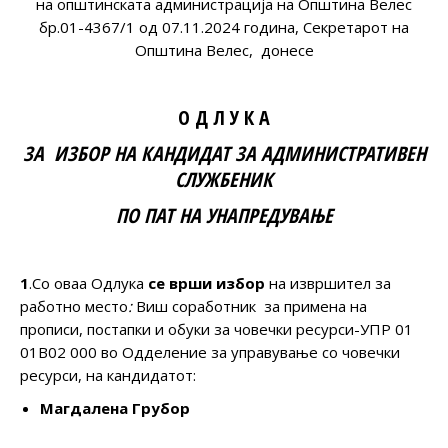
на општинската администрација на Општина Велес
бр.01-4367/1 од 07.11.2024 година, Секретарот на
Општина Велес, донесе
О Д Л У К А
ЗА ИЗБОР НА КАНДИДАТ
ЗА АДМИНИСТРАТИВЕН
СЛУЖБЕНИК
ПО
ПАТ НА УНАПРЕДУВАЊЕ
1
.Со оваа Одлука
се врши избор
на извршител за
работно место
:
Виш соработник за примена на
прописи, постапки и обуки за човечки ресурси-УПР 01
01В02 000 во Одделение за управување со човечки
ресурси, на кандидатот:
Магдалена Грубор