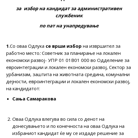
за избор на кандидат
за административен
службеник
по
пат на унапредување
1
.Со оваа Одлука
се врши избор
на извршител за
работно место
:
Советник за планирање на локален
економски развој- УПР 01 01В01 000 во Одделение за
евроинтеграции и локален економски развој, Сектор за
урбанизам, заштита на животната средина, комунални
дејности, евроинтеграции и локален економски развој,
на кандидатот:
Сања Самаракова
Оваа Одлука влегува во сила со денот на
донесувањето и по конечноста на оваа Одлука на
избраниот кандидат ќе му се издаде решение за