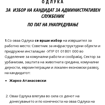
О Д Л У К А
ЗА ИЗБОР НА КАНДИДАТ
ЗА АДМИНИСТРАТИВЕН
СЛУЖБЕНИК
ПО
ПАТ НА УНАПРЕДУВАЊЕ
1
.Со оваа Одлука
се врши избор
на извршител за
работно место
:
Советник за инфраструктурни објекти и
придружни инсталации -УПР 01 01В01 000 во
Oдделение за комунални работи и сообраќај, Сектор за
урбанизам, заштита на животната средина, комунални
дејности, евроинтеграции и локален економски развој,
на кандидатот:
Жарко Атанасовски
Оваа Одлука влегува во сила со денот на
донесувањето и по конечноста на оваа Одлука на