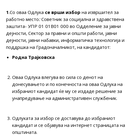
1
.Со оваа Одлука
се врши избор
на извршител за
работно место
:
Советник за социјална и здравствена
заштита- УПР 01 01В01 000 во Одделение за јавни
дејности, Сектор за правни и општи работи, јавни
дејности, јавни набавки, информатичка технологија и
поддршка на Градоначалникот, на кандидатот:
Родна Трајковска
Оваа Одлука влегува во сила со денот на
донесувањето и по конечноста на оваа Одлука на
избраниот кандидат ќе му се издаде решение за
унапредување на административен службеник.
Одлуката за избор се доставува до избраниот
кандидат и се објавува на интернет страницата на
општината.