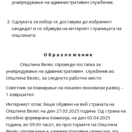
унапредување на административен службеник.
Одлуката за избор се доставува до избраниот
кандидат и се објавува на интернет страницата на
општината.
О б р а з л о ж е н и е
Општина Велес спроведе постапка за
унапредување на административен службеник во
Општина Велес, за следнoто работнo местo:
Советник за планирање на локален економски развој –
1 извршител.
Интерниот оглас беше објавен на веб страната на
Општина Велес на ден 27.03.2025 година. Од страна на
посебно формирана Комисија, на ден 03.04.2025
година, во 09:30 часот, во просториите на Општина
Велес спроведена е административна селекција. На