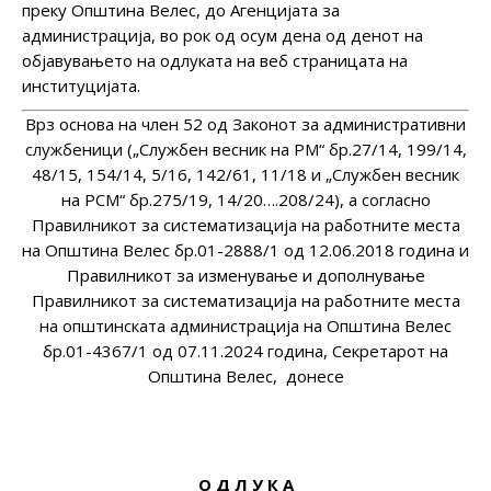
преку Општина Велес, до Агенцијата за
администрација, во рок од осум дена од денот на
објавувањето на одлуката на веб страницата на
институцијата.
Врз основа на член 52 од Законот за административни
службеници („Службен весник на РМ“ бр.27/14, 199/14,
48/15, 154/14, 5/16, 142/61, 11/18 и „Службен весник
на РСМ“ бр.275/19, 14/20….208/24), а согласно
Правилникот за систематизација на работните места
на Општина Велес бр.01-2888/1 од 12.06.2018 година и
Правилникот за изменување и дополнување
Правилникот за систематизација на работните места
на општинската администрација на Општина Велес
бр.01-4367/1 од 07.11.2024 година, Секретарот на
Општина Велес, донесе
О Д Л У К А