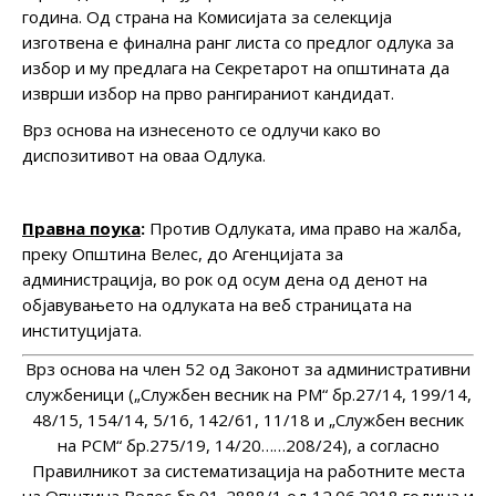
година. Од страна на Комисијата за селекција
изготвена е финална ранг листа со предлог одлука за
избор и му предлага на Секретарот на општината да
изврши избор на прво рангираниот кандидат.
Врз основа на изнесеното се одлучи како во
диспозитивот на оваа Одлука.
Правна поука
:
Против Одлуката, има право на жалба,
преку Општина Велес, до Агенцијата за
администрација, во рок од осум дена од денот на
објавувањето на одлуката на веб страницата на
институцијата.
Врз основа на член 52 од Законот за административни
службеници („Службен весник на РМ“ бр.27/14, 199/14,
48/15, 154/14, 5/16, 142/61, 11/18 и „Службен весник
на РСМ“ бр.275/19, 14/20……208/24), а согласно
Правилникот за систематизација на работните места
на Општина Велес бр.01-2888/1 од 12.06.2018 година и