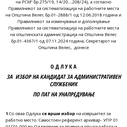
на РСМ“ бр.275/19, 14/20….208/24), а согласно
Правилникот за систематизација на работните места
на Општина Велес бр.01-2888/1 од 12.06.2018 година и
Правилникот за изменување и дополнување
Правилникот за систематизација на работните места
на општинската администрација на Општина Велес
бр.01-4367/1 од 07.11.2024 година, Секретарот на
Општина Велес, донесе
О Д Л У К А
ЗА ИЗБОР НА КАНДИДАТ
ЗА АДМИНИСТРАТИВЕН
СЛУЖБЕНИК
ПО
ПАТ НА УНАПРЕДУВАЊЕ
1
.Со оваа Одлука
се врши избор
на извршител за
работно место
:
Самостоен референт архивар- УПР 01
01Г01 000 во Одделение за правни и општи работи и