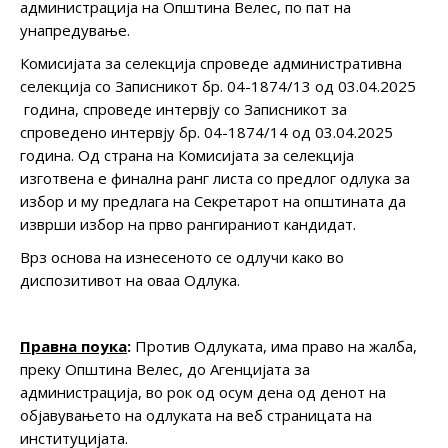
администрација на Општина Велес, по пат на
унапредување.
Комисијата за селекција спроведе административна
селекција со Записникот бр. 04-1874/13 од 03.04.2025
година, спроведе интервју со Записникот за
спроведено интервју бр. 04-1874/14 од 03.04.2025
година. Од страна на Комисијата за селекција
изготвена е финална ранг листа со предлог одлука за
избор и му предлага на Секретарот на општината да
изврши избор на прво рангираниот кандидат.
Врз основа на изнесеното се одлучи како во
диспозитивот на оваа Одлука.
Правна поука
:
Против Одлуката, има право на жалба,
преку Општина Велес, до Агенцијата за
администрација, во рок од осум дена од денот на
објавувањето на одлуката на веб страницата на
институцијата.