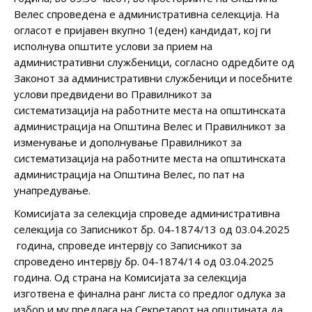
Велес спроведена е административна селекција. На
огласот е пријавен вкупно 1(еден) кандидат, кој ги
исполнува општите услови за прием на
административни службеници, согласно одредбите од
Законот за административни службеници и посебните
услови предвидени во Правилникот за
систематизација на работните места на општинската
администрација на Општина Велес и Правилникот за
изменување и дополнување Правилникот за
систематизација на работните места на општинската
администрација на Општина Велес, по пат на
унапредување.
Комисијата за селекција спроведе административна
селекција со Записникот бр. 04-1874/13 од 03.04.2025
година, спроведе интервју со Записникот за
спроведено интервју бр. 04-1874/14 од 03.04.2025
година. Од страна на Комисијата за селекција
изготвена е финална ранг листа со предлог одлука за
избор и му предлага на Секретарот на општината да