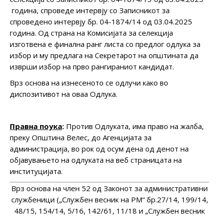
година, спроведе интервју со Записникот за
спроведено интервју бр. 04-1874/14 од 03.04.2025
година. Од страна на Комисијата за селекција
изготвена е финална ранг листа со предлог одлука за
избор и му предлага на Секретарот на општината да
изврши избор на прво рангираниот кандидат.
Врз основа на изнесеното се одлучи како во
диспозитивот на оваа Одлука.
Правна поука
:
Против Одлуката, има право на жалба,
преку Општина Велес, до Агенцијата за
администрација, во рок од осум дена од денот на
објавувањето на одлуката на веб страницата на
институцијата.
Врз основа на член 52 од Законот за административни
службеници („Службен весник на РМ“ бр.27/14, 199/14,
48/15, 154/14, 5/16, 142/61, 11/18 и „Службен весник