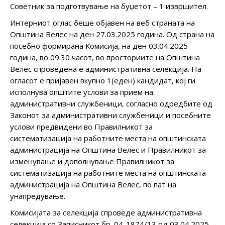
Советник за подготвување на буџетот – 1 извршител.
Интерниот оглас беше објавен на веб страната на
Општина Велес на ден 27.03.2025 година. Од страна на
посебно формирана Комисија, на ден 03.04.2025
година, во 09:30 часот, во просториите на Општина
Велес спроведена е административна селекција. На
огласот е пријавен вкупно 1(еден) кандидат, кој ги
исполнува општите услови за прием на
административни службеници, согласно одредбите од
Законот за административни службеници и посебните
услови предвидени во Правилникот за
систематизација на работните места на општинската
администрација на Општина Велес и Правилникот за
изменување и дополнување Правилникот за
систематизација на работните места на општинската
администрација на Општина Велес, по пат на
унапредување.
Комисијата за селекција спроведе административна
селекција со Записникот бр. 04-1874/13 од 03.04.2025