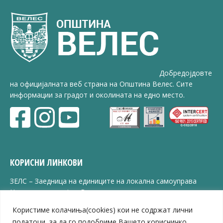
Добредојдовте
на официјалната веб страна на Општина Велес. Сите
информации за градот и околината на едно место.
КОРИСНИ ЛИНКОВИ
ЗЕЛС – Заедница на единиците на локална самоуправа
Центар за развој на Вардарски плански регион
Јавно комунално претпријатие „Дервен“
Користиме колачиња(cookies) кои не содржат лични
ЈПССО „Парк – спорт и паркинзи“
податоци, за да го подобриме Вашето корисничко