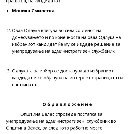
прашања, на кандидатот:
Моника Смилеска
Оваа Одлука влегува во сила со денот на
донесувањето и по конечноста на оваа Одлука на
избраниот кандидат ќе му се издаде решение за
унапредување на административен службеник.
Одлуката за избор се доставува до избраниот
кандидат и се објавува на интернет страницата на
општината.
О б р а з л о ж е н и е
Општина Велес спроведе постапка за
унапредување на административен службеник во
Општина Велес, за следнoто работнo местo: