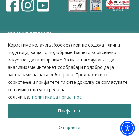
КОРИСНИ ЛИНКОВИ
Користиме колачиња(cookies) кои не содржат лични
ЗЕЛС – Заедница на единиците на локална самоуправа
Центар за развој на Вардарски плански регион
податоци, за да го подобриме Вашето корисничко
Јавно комунално претпријатие „Дервен“
искуство, да ги извршиме Вашите нагодувања, да
ЈПССО „Парк – спорт и паркинзи“
анализираме интернет сообраќај и подобро да ја
ЛБ „Гоце Делчев“
заштитиме нашата веб страна. Продолжете со
ЛУ „Народен Музеј“
користење и прифатете ги сите доколку се согласувате
Влада на Република Северна Македонија
со начинот на употреба на
Собрание на Република Северна Македонија
колачиња.
Политика за приватност
Министерство за финансии
Министерство за транспорт
Прифатете
Министерство за локална самоуправа
Министерство за дигитална трансформација
Министерство за јавна администрација
Отфрлете
Министерство за образование и наука