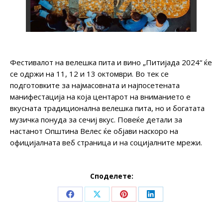
Фестивалот на велешка пита и вино „Питијада 2024“ ќе
се одржи на 11, 12 и 13 октомври. Во тек се
подготовките за најмасовната и најпосетената
манифестација на која центарот на вниманието е
вкусната традиционална велешка пита, но и богатата
музичка понуда за сечиј вкус. Повеќе детали за
настанот Општина Велес ќе објави наскоро на
официјалната веб страница и на социјалните мрежи.
Споделете:
Share
Share
Share
Share
on
on
on
on