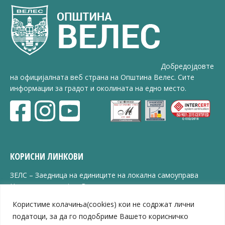
Добредојдовте
на официјалната веб страна на Општина Велес. Сите
информации за градот и околината на едно место.
КОРИСНИ ЛИНКОВИ
ЗЕЛС – Заедница на единиците на локална самоуправа
Центар за развој на Вардарски плански регион
Јавно комунално претпријатие „Дервен“
Користиме колачиња(cookies) кои не содржат лични
ЈПССО „Парк – спорт и паркинзи“
податоци, за да го подобриме Вашето корисничко
ЛБ „Гоце Делчев“