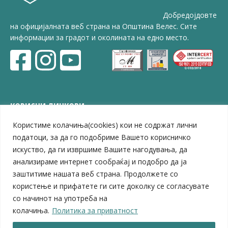
Добредојдовте
на официјалната веб страна на Општина Велес. Сите
информации за градот и околината на едно место.
КОРИСНИ ЛИНКОВИ
Користиме колачиња(cookies) кои не содржат лични
ЗЕЛС – Заедница на единиците на локална самоуправа
Центар за развој на Вардарски плански регион
податоци, за да го подобриме Вашето корисничко
Јавно комунално претпријатие „Дервен“
искуство, да ги извршиме Вашите нагодувања, да
ЈПССО „Парк – спорт и паркинзи“
анализираме интернет сообраќај и подобро да ја
ЛБ „Гоце Делчев“
заштитиме нашата веб страна. Продолжете со
ЛУ „Народен Музеј“
користење и прифатете ги сите доколку се согласувате
Влада на Република Северна Македонија
со начинот на употреба на
Собрание на Република Северна Македонија
колачиња.
Политика за приватност
Министерство за финансии
Министерство за транспорт