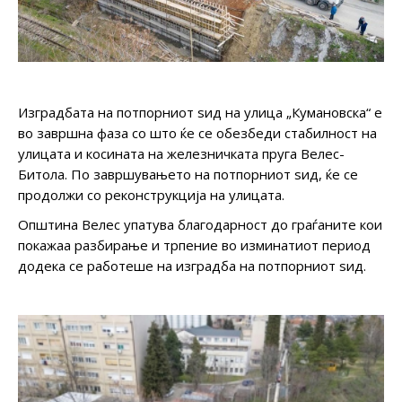
Изградбата на потпорниот ѕид на улица „Кумановска“ е
во завршна фаза со што ќе се обезбеди стабилност на
улицата и косината на железничката пруга Велес-
Битола. По завршувањето на потпорниот ѕид, ќе се
продолжи со реконструкција на улицата.
Општина Велес упатува благодарност до граѓаните кои
покажаа разбирање и трпение во изминатиот период
додека се работеше на изградба на потпорниот ѕид.