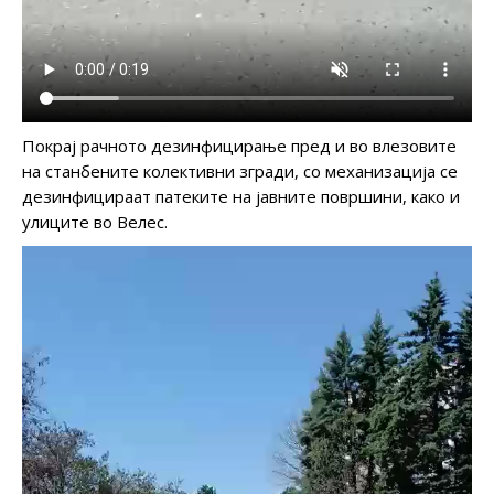
Покрај рачното дезинфицирање пред и во влезовите
на станбените колективни згради, со механизација се
дезинфицираат патеките на јавните површини, како и
улиците во Велес.