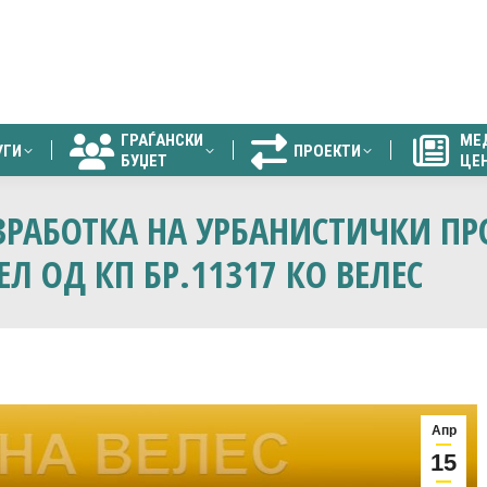
ГРАЃАНСКИ
МЕ
УГИ
ПРОЕКТИ
БУЏЕТ
ЦЕ
ГРАЃАНСКИ
МЕ
УГИ
ПРОЕКТИ
БУЏЕТ
ЦЕ
ЗРАБОТКА НА УРБАНИСТИЧКИ ПР
Л ОД КП БР.11317 КО ВЕЛЕС
Апр
15