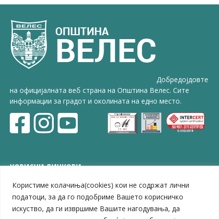
Добредојдовте
на официјалната веб страна на Општина Велес. Сите
информации за градот и околината на едно место.
КОРИСНИ ЛИНКОВИ
Користиме колачиња(cookies) кои не содржат лични
ЗЕЛС – Заедница на единиците на локална самоуправа
Центар за развој на Вардарски плански регион
податоци, за да го подобриме Вашето корисничко
Јавно комунално претпријатие „Дервен“
искуство, да ги извршиме Вашите нагодувања, да
ЈПССО „Парк – спорт и паркинзи“