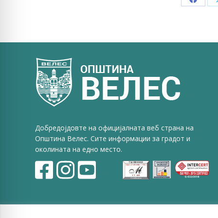
Share
on
Faceb
Добредојдовте на официјалната веб страна на
Општина Велес. Сите информации за градот и
околината на едно место.