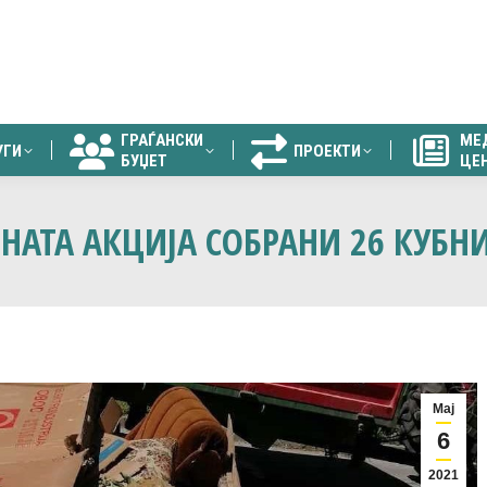
ГРАЃАНСКИ
МЕ
УГИ
ПРОЕКТИ
БУЏЕТ
ЦЕ
ГРАЃАНСКИ
МЕ
УГИ
ПРОЕКТИ
БУЏЕТ
ЦЕ
НАТА АКЦИЈА СОБРАНИ 26 КУБН
Мај
6
2021