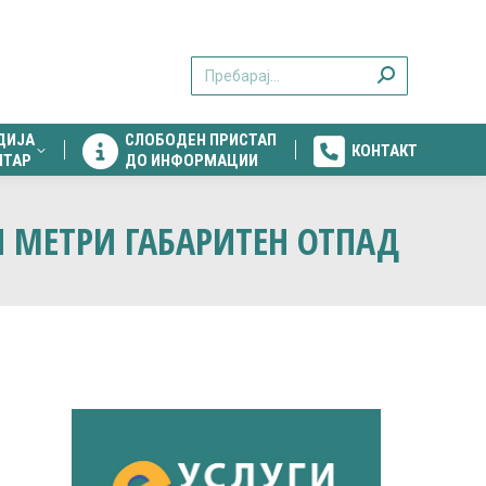
ДИЈА
СЛОБОДЕН ПРИСТАП
КОНТАКТ
Search:
НТАР
ДО ИНФОРМАЦИИ
ДИЈА
СЛОБОДЕН ПРИСТАП
КОНТАКТ
НТАР
ДО ИНФОРМАЦИИ
И МЕТРИ ГАБАРИТЕН ОТПАД