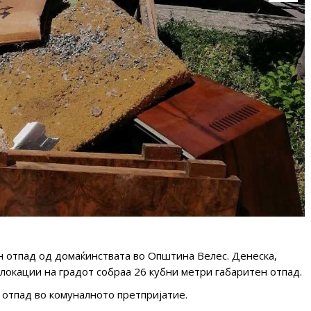
н отпад од домаќинствата во Општина Велес. Денеска,
локации на градот собраа 26 кубни метри габаритен отпад.
н отпад во комуналното претпријатие.