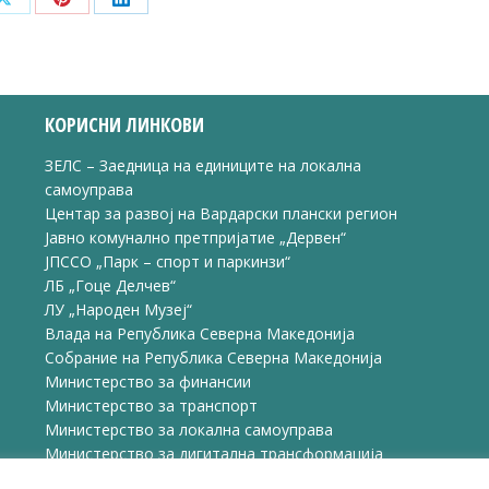
Share
Share
Share
on
on
on
ook
X
Pinterest
LinkedIn
КОРИСНИ ЛИНКОВИ
ЗЕЛС – Заедница на единиците на локална
самоуправа
Центар за развој на Вардарски плански регион
Јавно комунално претпријатие „Дервен“
ЈПССО „Парк – спорт и паркинзи“
ЛБ „Гоце Делчев“
ЛУ „Народен Музеј“
Влада на Република Северна Македонија
Собрание на Република Северна Македонија
Министерство за финансии
Министерство за транспорт
Министерство за локална самоуправа
Министерство за дигитална трансформација
Министерство за јавна администрација