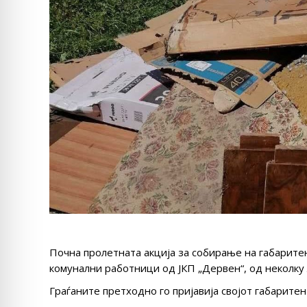
Почна пролетната акција за собирање на габарите
комунални работници од ЈКП „Дервен“, од неколку 
Граѓаните претходно го пријавија својот габарите