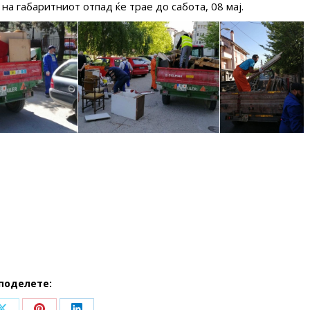
а габаритниот отпад ќе трае до сабота, 08 мај.
поделете: