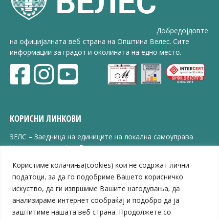
Добредојдовте
на официјалната веб страна на Општина Велес. Сите
информации за градот и околината на едно место.
КОРИСНИ ЛИНКОВИ
ЗЕЛС – Заедница на единиците на локална самоуправа
Центар за развој на Вардарски плански регион
Јавно комунално претпријатие „Дервен“
Користиме колачиња(cookies) кои не содржат лични
ЈПССО „Парк – спорт и паркинзи“
податоци, за да го подобриме Вашето корисничко
ЛБ „Гоце Делчев“
искуство, да ги извршиме Вашите нагодувања, да
ЛУ „Народен Музеј“
анализираме интернет сообраќај и подобро да ја
Влада на Република Северна Македонија
заштитиме нашата веб страна. Продолжете со
Собрание на Република Северна Македонија