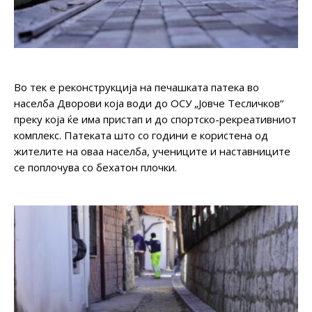
Во тек е реконструкција на печашката патека во
населба Дворови која води до ОСУ „Јовче Тесличков“
преку која ќе има пристап и до спортско-рекреативниот
комплекс. Патеката што со години е користена од
жителите на оваа населба, учениците и наставниците
се поплочува со бехатон плочки.