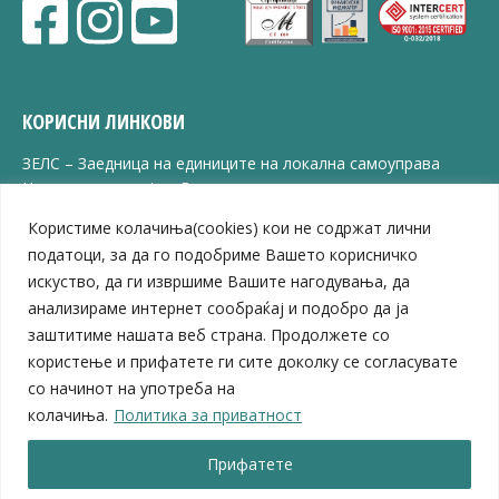
КОРИСНИ ЛИНКОВИ
ЗЕЛС – Заедница на единиците на локална самоуправа
Центар за развој на Вардарски плански регион
Јавно комунално претпријатие „Дервен“
Користиме колачиња(cookies) кои не содржат лични
ЈПССО „Парк – спорт и паркинзи“
податоци, за да го подобриме Вашето корисничко
ЛБ „Гоце Делчев“
искуство, да ги извршиме Вашите нагодувања, да
ЛУ „Народен Музеј“
анализираме интернет сообраќај и подобро да ја
Влада на Република Северна Македонија
заштитиме нашата веб страна. Продолжете со
Собрание на Република Северна Македонија
Министерство за финансии
користење и прифатете ги сите доколку се согласувате
Министерство за транспорт
со начинот на употреба на
Министерство за локална самоуправа
колачиња.
Политика за приватност
Министерство за дигитална трансформација
Министерство за јавна администрација
Прифатете
Министерство за образование и наука