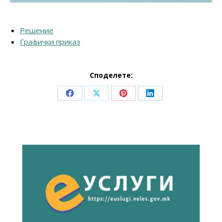
Решение
Графички приказ
Споделете:
Share
Share
Share
Share
on
on
on
on
Facebook
X
Pinterest
LinkedIn