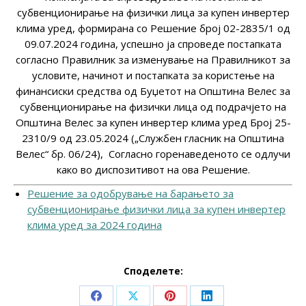
субвенционирање на физички лица за купен инвертер
клима уред, формирана со Решение број 02-2835/1 од
09.07.2024 година, успешнo ја спроведе постапката
согласно Правилник за изменување на Правилникот за
условите, начинот и постапката за користење на
финансиски средства од Буџетот на Општина Велес за
субвенционирање на физички лица од подрачјето на
Општина Велес за купен инвертер клима уред Број 25-
2310/9 од 23.05.2024 („Службен гласник на Општина
Велес“ бр. 06/24), Согласно горенаведеното се одлучи
како во диспозитивот на ова Решение.
Решение за одобрување на барањето за
субвенционирање физички лица за купен инвертер
клима уред за 2024 година
Споделете:
Share
Share
Share
Share