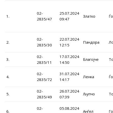
02-
25.07.2024
1.
Златко
Ѓо
2835/47
09:47
02-
22.07.2024
2.
Пандора
Ло
2835/30
12:15
02-
17.07.2024
3.
Благојче
Т
2835/11
14:50
02-
31.07.2024
4.
Ленка
Ѓо
2835/72
14:17
02-
26.07.2024
5.
Љупчо
Т
2835/49
07:39
02-
05.08.2024
6.
Анѓел
Го