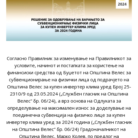
2024
Согласно Правилник за изменување на Правилникот за
условите, начинот и постапката за користење на
финансиски средства од Буџетот на Општина Велес за
субвенционирање на физички лица од подрачјето на
Општина Велес за купен инвертер клима уред Број 25-
2310/9 од 23.05.2024 („Службен гласник на Општина
Велес“ бр. 06/24), а врз основа на Одлуката за
определување на максимален износ за доделување на
поединечна субвенција на физичко лице за купен
инвертер клима уред за 2024 година („Службен гласник
на Општина Велес“ бр. 06/24) Градоначалникот на
Општина Велес, Марко Колев, по предлог на