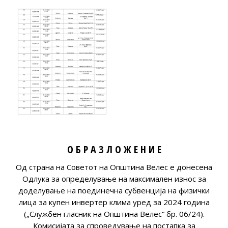
О Б Р А З Л О Ж Е Н И Е
Од страна на Советот на Општина Велес е донесена
Одлука за определување на максимален износ за
доделување на поединечна субвенција на физички
лица за купен инвертер клима уред за 2024 година
(„Службен гласник на Општина Велес“ бр. 06/24).
Комисијата за спроведување на постапка за