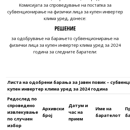
Комисијата за спроведување на постапка за
субвенционирање на физички лица за купен инвертер
клима уред, донесе:
РЕШЕНИЕ
за одобрување на барањето субвенционирање на
физички лица за купен инвертер клима уред за 2024
година за следните баратели:
Листа на одобрени
барања
за Јавен повик – субвен
купен инвертер клима уред за 2024 година
Редослед по
спроведено
Датум и
Архивски
Име
на
П
извлекување
час на
број
барателот
б
по случаен
прием
избор