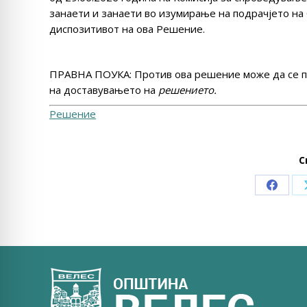
занаети и занаети во изумирање на подрачјето на
диспозитивот на ова Решение.
ПРАВНА ПОУКА: Против ова решение може да се п
на доставувањето на
решението.
Решение
С
Share
on
Faceb