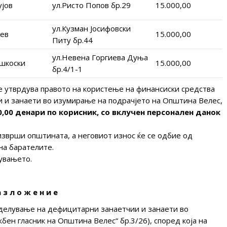
ујов
ул.Ристо Попов бр.29
15.000,00
ул.Кузман Јосифовски
нев
15.000,00
Питу бр.44
ул.Невена Горгиева Дуња
шкоски
15.000,00
бр.4/1-1
е утврдува правото на користење на финансиски средства
 и занаети во изумирање на подрачјето на Општина Велес,
0,00 денари по корисник, со вклучен персонален данок
 изврши општината, а неговиот износ ќе се одбие од
на барателите.
увањето.
 з л о ж е н и е
делување на дефицитарни занаетчии и занаети во
ен гласник на Општина Велес“ бр.3/26), според која на