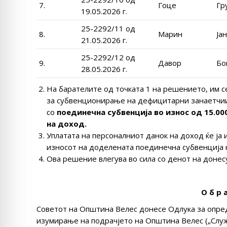
7.
Гоце
Гр
19.05.2026 г.
25-2292/11 од
8.
Марин
Ја
21.05.2026 г.
25-2292/12 од
9.
Давор
Бо
28.05.2026 г.
На барателите од точката 1 на решението, им с
за субвенционирање на дефицитарни занаетчии
со
поединечна субвенција
во износ од
15.00
на доход.
Уплатата на персоналниот данок на доход ќе ја
износот на доделената поединечна субвенција 
Ова решение влегува во сила со денот на донес
О б р а
Советот на Општина Велес донесе Одлука за опре
изумирање на подрачјето на Општина Велес („Служб