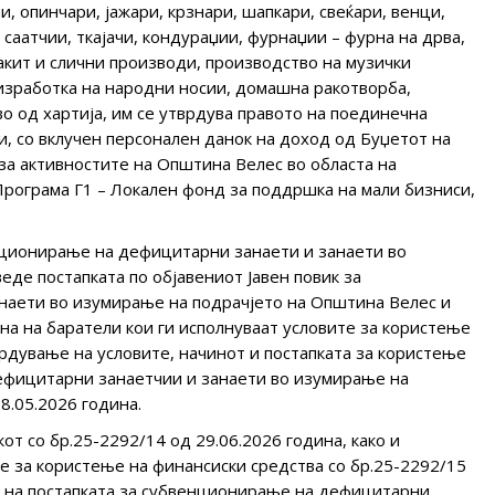
и, опинчари, јажари, крзнари, шапкари, свеќари, венци,
 саатчии, ткајачи, кондураџии, фурнаџии – фурна на дрва,
накит и слични производи, производство на музички
 изработка на народни носии, домашна ракотворба,
о од хартија, им се утврдува правото на поединечна
ри, со вклучен персонален данок на доход од Буџетот на
за активностите на Oпштина Велес во областа на
Програма Г1 – Локален фонд за поддршка на мали бизниси,
нционирање на дефицитарни занаети и занаети во
де постапката по објавениот Јавен повик за
аети во изумирање на подрачјето на Општина Велес и
на на баратели кои ги исполнуваат условите за користење
рдување на условите, начинот и постапката за користење
ефицитарни занаетчии и занаети во изумирање на
8.05.2026 година.
от со бр.25-2292/14 од 29.06.2026 година, како и
е за користење на финансиски средства со бр.25-2292/15
е на постапката за субвенционирање на дефицитарни