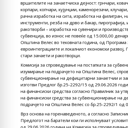
вршителите на занаетчиска дејност: грнчари, ковач
корпари, копчари, кујунџии, каменорезачи, клучари,
рачна изработка на сита, изработка на филигран, 
инструменти, резба на дрво и бакар, пирографија,
ракотворби – изработка на сувенири и производств
субвенција, во износ не повеќе од 15.000,00 дена
Општина Велес во тековната година, од Програма 
евроинтеграциите и локалниот економски развој, 
стари занаети и ракотворци.
Комисија за спроведување на постапката за субве
изумирање на подрачјето на Општина Велес, спрове
субвенционирање на дефицитарни занаетчии и зан
изготви Предлог бр.25-2292/15 од 29.06.2026 годи
на финансиски средства согласно Правилник за утв
на финансиски средства за субвенционирање на д
подрачјето на Општина Велес со бр.25-2292/1 од 0
Врз основа на горенаведеното, а согласно Записник
Предлогот на баратели кои ги исполнуваат условит
од 29.06.2026 година на Комисија за спроведувањ