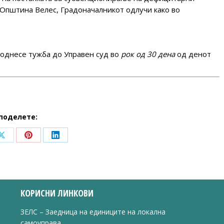
 Општина Велес, Градоначалникот одлучи како во
однесе тужба до Управен суд во
рок од 30 дена
од денот
поделете:
Share
Share
Share
on
on
on
ook
X
Pinterest
LinkedIn
КОРИСНИ ЛИНКОВИ
ЗЕЛС – Заедница на единиците на локална
самоуправа