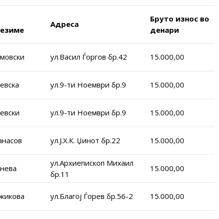
Бруто износ во
Адреса
езиме
денари
мовски
ул.Васил Ѓоргов бр.42
15.000,00
невска
ул.9-ти Ноември бр.9
15.000,00
невски
ул.9-ти Ноември бр.9
15.000,00
анасов
ул.Ј.Х.К. Џинот бр.22
15.000,00
ул.Архиепископ Михаил
нева
15.000,00
бр.11
жикова
ул.Благој Ѓорев бр.56-2
15.000,00