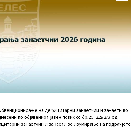
убвенционирање на дефицитарни занаетчии и занаети во
есени по објавениот Јавен повик со бр.25-2292/3 од
ицитарни занаетчии и занаети во изумирање на подрачјето