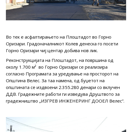
Во тек е асфалтирањето на Плоштадот во Горно
Оризари. Градоначалникот Колев денеска го посети
Горно Оризари чиј центар добива нов лик.
Реконструкцијата на Плоштадот, на површина од
околу 1.700 м² во Горно Оризари се реализира
согласно Програмата за уредување на просторот на
Општина Велес. За таа намена, од буџетот на
општината се издвоени 2.355.280 денари со вклучен
ДДВ. Градежните работи ги изведува Друштвото за
градежништво „ИЗГРЕВ ИНЖЕНЕРИНГ ДООЕЛ Велес“.