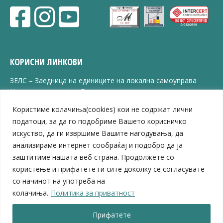
КОРИСНИ ЛИНКОВИ
ЗЕЛС – Заедница на единиците на локална самоуправа
Центар за развој на Вардарски плански регион
Јавно комунално претпријатие „Дервен“
Користиме колачиња(cookies) кои не содржат лични
ЈПССО „Парк – спорт и паркинзи“
податоци, за да го подобриме Вашето корисничко
ЛБ „Гоце Делчев“
искуство, да ги извршиме Вашите нагодувања, да
ЛУ „Народен Музеј“
анализираме интернет сообраќај и подобро да ја
Влада на Република Северна Македонија
заштитиме нашата веб страна. Продолжете со
Собрание на Република Северна Македонија
Министерство за финансии
користење и прифатете ги сите доколку се согласувате
Министерство за транспорт
со начинот на употреба на
Министерство за локална самоуправа
колачиња.
Политика за приватност
Министерство за дигитална трансформација
Министерство за јавна администрација
Прифатете
Министерство за образование и наука