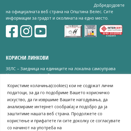
Добредојдовте
на официјалната веб страна на Општина Велес. Сите
информации за градот и околината на едно место.
КОРИСНИ ЛИНКОВИ
ЗЕЛС – Заедница на единиците на локална самоуправа
Центар за развој на Вардарски плански регион
Јавно комунално претпријатие „Дервен“
Користиме колачиња(cookies) кои не содржат лични
ЈПССО „Парк – спорт и паркинзи“
податоци, за да го подобриме Вашето корисничко
ЛБ „Гоце Делчев“
искуство, да ги извршиме Вашите нагодувања, да
ЛУ „Народен Музеј“
анализираме интернет сообраќај и подобро да ја
Влада на Република Северна Македонија
заштитиме нашата веб страна. Продолжете со
Собрание на Република Северна Македонија
Министерство за финансии
користење и прифатете ги сите доколку се согласувате
Министерство за транспорт
со начинот на употреба на