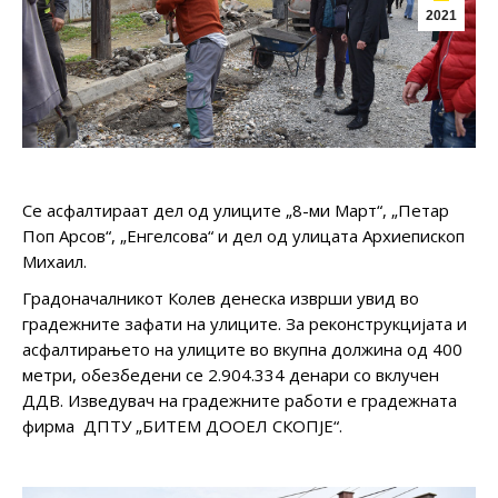
2021
Се асфалтираат дел од улиците „8-ми Март“, „Петар
Поп Арсов“, „Енгелсова“ и дел од улицата Архиепископ
Михаил.
Градоначалникот Колев денеска изврши увид во
градежните зафати на улиците. За реконструкцијата и
асфалтирањето на улиците во вкупна должина од 400
метри, обезбедени се 2.904.334 денари со вклучен
ДДВ. Изведувач на градежните работи е градежната
фирма ДПТУ „БИТЕМ ДООЕЛ СКОПЈЕ“.