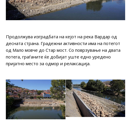
Продолжува изградбата на кејот на река Вардар од
десната страна. Градежни активности има на потегот
од Мало мовче до Стар мост. Со поврзување на двата
потега, граѓаните ќе добијат уште едно уредено
пријатно место за одмор и релаксација.