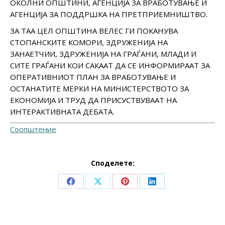
ОКОЛНИ ОПШТИНИ, АГЕНЦИЈА ЗА ВРАБОТУВАЊЕ И
АГЕНЦИЈА ЗА ПОДДРШКА НА ПРЕТПРИЕМНИШТВО.
ЗА ТАА ЦЕЛ ОПШТИНА ВЕЛЕС ГИ ПОКАНУВА
СТОПАНСКИТЕ КОМОРИ, ЗДРУЖЕНИЈА НА
ЗАНАЕТЧИИ, ЗДРУЖЕНИЈА НА ГРАЃАНИ, МЛАДИ И
СИТЕ ГРАЃАНИ КОИ САКААТ ДА СЕ ИНФОРМИРААТ ЗА
ОПЕРАТИВНИОТ ПЛАН ЗА ВРАБОТУВАЊЕ И
ОСТАНАТИТЕ МЕРКИ НА МИНИСТЕРСТВОТО ЗА
ЕКОНОМИЈА И ТРУД ДА ПРИСУСТВУВААТ НА
ИНТЕРАКТИВНАТА ДЕБАТА.
Соопштение
Споделете:
Share
Share
Share
Share
on
on
on
on
Facebook
X
Pinterest
LinkedIn