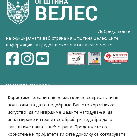
Добредојдовте
на официјалната веб страна на Општина Велес. Сите
информации за градот и околината на едно место.
КОРИСНИ ЛИНКОВИ
Користиме колачиња(cookies) кои не содржат лични
ЗЕЛС – Заедница на единиците на локална самоуправа
Центар за развој на Вардарски плански регион
податоци, за да го подобриме Вашето корисничко
Јавно комунално претпријатие „Дервен“
искуство, да ги извршиме Вашите нагодувања, да
ЈПССО „Парк – спорт и паркинзи“
анализираме интернет сообраќај и подобро да ја
ЛБ „Гоце Делчев“
заштитиме нашата веб страна. Продолжете со
ЛУ „Народен Музеј“
користење и прифатете ги сите доколку се согласувате