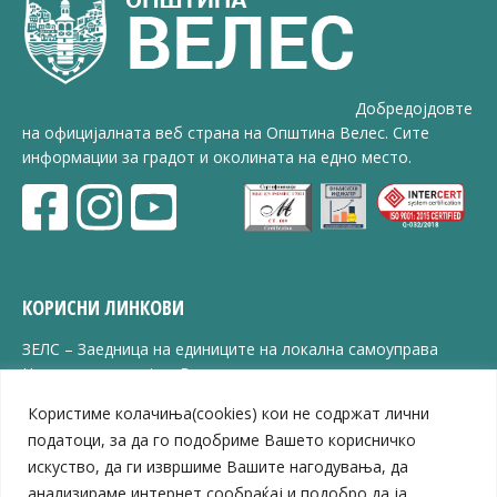
Добредојдовте
на официјалната веб страна на Општина Велес. Сите
информации за градот и околината на едно место.
КОРИСНИ ЛИНКОВИ
ЗЕЛС – Заедница на единиците на локална самоуправа
Центар за развој на Вардарски плански регион
Јавно комунално претпријатие „Дервен“
Користиме колачиња(cookies) кои не содржат лични
ЈПССО „Парк – спорт и паркинзи“
податоци, за да го подобриме Вашето корисничко
ЛБ „Гоце Делчев“
искуство, да ги извршиме Вашите нагодувања, да
ЛУ „Народен Музеј“
анализираме интернет сообраќај и подобро да ја
Влада на Република Северна Македонија