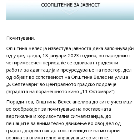
Почитувани,
Општина Велес ја известува јавноста дека започнувајќи
од утре, среда, 18 јануари 2023 година, во наредниот
четиримесечен период ќе се одвиваат градежни
работи за адаптација и преуредување на простор, дел
од објект во сопственост на Општина Велес на улица
„8 Септември” во централното градско подрачје
(зградата на поранешното кино „11 Октомври”).
Поради тоа, Општина Велес апелира до сите учесници
во сообраќајот за почитување на поставената
вертикална и хоризонтална сигнализаијца, до
пешаците за внимателно движење во овој дел од
градот, додека пак до сопствениците на моторни
возила за внимателно управување со истите.