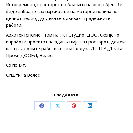
Истовремено, просторот во близина на овој објект ќе
биде забранет за паркирање на моторни возила во
целиот период додека се одвиваат градежните
работи.
Архитектонскиот тим на „КЛ Студио“ ДОО, Скопје го
изработи проектот за адаптација на просторот, додека
пак градежните работи ќе ги изведува ДПТГУ „Делта-
Пром” ДООЕЛ, Велес.
Со почит,
Општина Велес
Споделете:
Share
Share
Share
Share
on
on
on
on
Facebook
X
Pinterest
LinkedIn