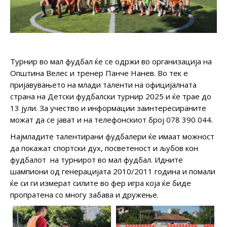
Турнир во мал фудбал ќе се одржи во организација на
Општина Велес и тренер Панче Нанев. Во тек е
пријавувањето на млади таленти на официјалната
страна на Детски фудбалски турнир 2025 и ќе трае до
13 јули. За учество и информации заинтересираните
можат да се јават и на телефонскиот број 078 390 044.
Најмладите талентирани фудбалери ќе имаат можност
да покажат спортски дух, посветеност и љубов кон
фудбалот на турнирот во мал фудбал. Идните
шампиони од генерацијата 2010/2011 година и помали
ќе си ги измерат силите во фер игра која ќе биде
пропратена со многу забава и дружење.