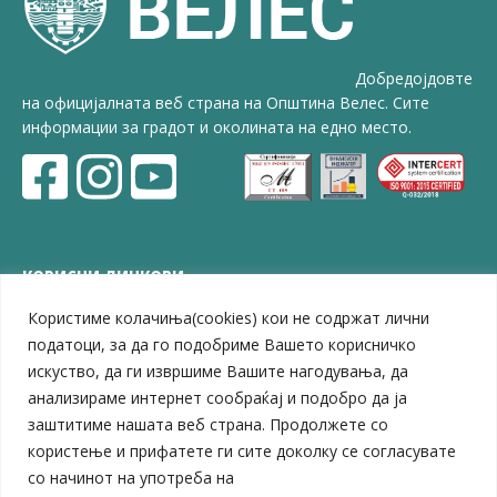
Добредојдовте
на официјалната веб страна на Општина Велес. Сите
информации за градот и околината на едно место.
КОРИСНИ ЛИНКОВИ
Користиме колачиња(cookies) кои не содржат лични
ЗЕЛС – Заедница на единиците на локална самоуправа
Центар за развој на Вардарски плански регион
податоци, за да го подобриме Вашето корисничко
Јавно комунално претпријатие „Дервен“
искуство, да ги извршиме Вашите нагодувања, да
ЈПССО „Парк – спорт и паркинзи“
анализираме интернет сообраќај и подобро да ја
ЛБ „Гоце Делчев“
заштитиме нашата веб страна. Продолжете со
ЛУ „Народен Музеј“
користење и прифатете ги сите доколку се согласувате
Влада на Република Северна Македонија
со начинот на употреба на
Собрание на Република Северна Македонија