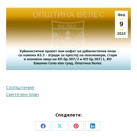
Фев
9
2024
Соопштение
Синтезен план
Споделете:
Share
Share
Share
Share