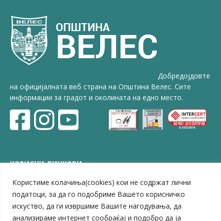
Добредојдовте
на официјалната веб страна на Општина Велес. Сите
информации за градот и околината на едно место.
КОРИСНИ ЛИНКОВИ
Користиме колачиња(cookies) кои не содржат лични
ЗЕЛС – Заедница на единиците на локална самоуправа
Центар за развој на Вардарски плански регион
податоци, за да го подобриме Вашето корисничко
Јавно комунално претпријатие „Дервен“
искуство, да ги извршиме Вашите нагодувања, да
ЈПССО „Парк – спорт и паркинзи“
анализираме интернет сообраќај и подобро да ја