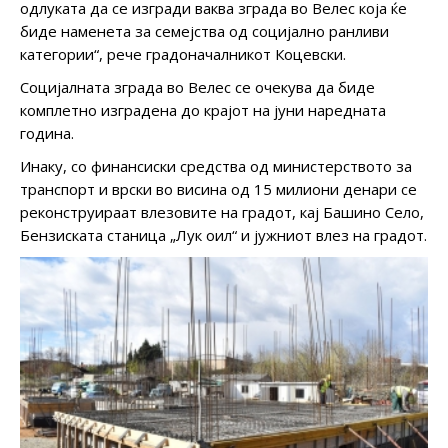
одлуката да се изгради ваква зграда во Велес која ќе
биде наменета за семејства од социјално ранливи
категории“, рече градоначалникот Коцевски.
Социјалната зграда во Велес се очекува да биде
комплетно изградена до крајот на јуни наредната
година.
Инаку, со финансиски средства од министерството за
транспорт и врски во висина од 15 милиони денари се
реконструираат влезовите на градот, кај Башино Село,
Бензиската станица „Лук оил“ и јужниот влез на градот.