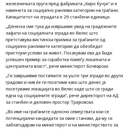
железничката пруга пред фабриката „Киро Ќучук“ и е
наменета за социјално ранливи категории на граѓани.
Капацитетот на зградата е 29 станбени единици.
„Денеска сме тука да извршиме увид на градежните
зафати на социјалната зграда во Велес што
претставува вистинска прилика за граѓаните од
социјално ранливите категории да обезбедат
пристојни услови за живот. Посакувам ова да биде
успешен пример за соработка помеѓу локалната и
централната власт“, рече министерот Бочварски.
„Ги завршивме постапките за уште три згради во други
градови и нив ќе ги посетиме како што денес ја
посетуваме локацијата во Велес каде што се гради
една од социјалните згради“, рече директорот на АД
за станбен и деловен простор Трајковски.
„Во име на граѓаните односно семејствата кои се
потенцијални кандидати за овие станови, да му се
заблагодарам на министерот и на министерството за