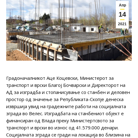
Апр
14
2021
Градоначалникот Аце Коцевски, Министерот за
транспорт и врски Благој Бочварски и Директорот на
АД за изградба и стопанисување со станбен и деловен
простор од значење за Републиката-Скопје денеска
извршија увид на градежните работи на социјалната
зграда во Велес. Изградбата на станбениот објект е
финансиран од Влада преку Министертсвото за
транспорт и врски во износ од 41.579.000 денари.
Социјалната зграда се гради на локација во близина на