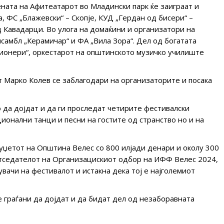
цената на Афитеатарот во Младински парк ќе заиграат и
 ФС „Блажевски“ – Скопје, КУД „Гердан од бисери“ –
 Кавадарци. Во улога на домаќини и организатори на
самбл „Керамичар“ и ФА „Вила Зора“. Дел од богатата
зионери“, оркестарот на општинското музичко училиште
Марко Колев се заблагодари на организаторите и посака
о да дојдат и да ги проследат четирите фестивалски
ионални танци и песни на гостите од странство но и на
џетот на Општина Велес со 800 илјади денари и околу 300
етседателот на Организацискиот одбор на ИФФ Велес 2024,
вачи на фестивалот и истакна дека тој е најголемиот
е граѓани да дојдат и да бидат дел од незаборавната