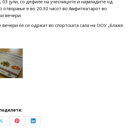
03 јули, со дефиле на учесниците и најмладите од
о отворање е во 20.30 часот во Амфитеатарот во
ки вечери.
е вечери ќе се одржат во спортската сала на ООУ „Блаже
поделете:
Share
Share
Share
on
on
on