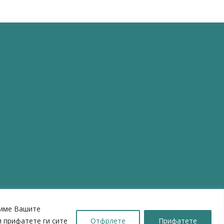
шиме Вашите
 прифатете ги сите
Отфрлете
Прифатете