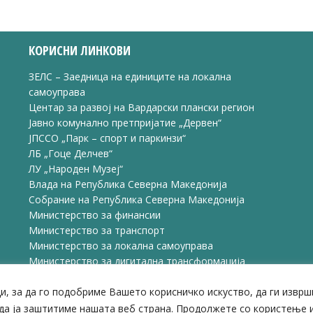
ook
X
Pinterest
LinkedIn
КОРИСНИ ЛИНКОВИ
ЗЕЛС – Заедница на единиците на локална
самоуправа
Центар за развој на Вардарски плански регион
Јавно комунално претпријатие „Дервен“
ЈПССО „Парк – спорт и паркинзи“
ЛБ „Гоце Делчев“
ЛУ „Народен Музеј“
Влада на Република Северна Македонија
Собрание на Република Северна Македонија
Министерство за финансии
Министерство за транспорт
Министерство за локална самоуправа
Министерство за дигитална трансформација
Министерство за јавна администрација
и, за да го подобриме Вашето корисничко искуство, да ги извр
Министерство за образование и наука
да ја заштитиме нашата веб страна. Продолжете со користење и