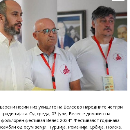
шарени носии низ улиците на Велес во наредните четири
 традицијата. Од среда, 03 јули, Велес е домаќин на
фолклорен фестивал Велес 2024“. Фестивалот годинава
самбли од осум земји, Турција, Романија, Србија, Полска,