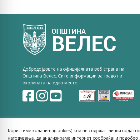
Faceb
Добредојдовте на официјалната веб страна на
Општина Велес. Сите информации за градот и
околината на едно место.
Користиме колачиња(cookies) кои не содржат лични податоц
нагодувања, да анализираме интернет сообраќај и подобро 