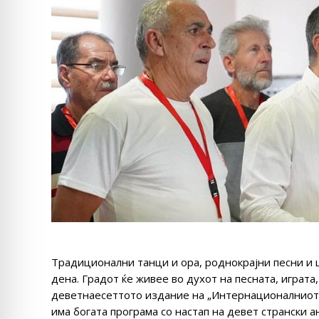
Традиционални танци и ора, роднокрајни песни и 
дена. Градот ќе живее во духот на песната, играта,
деветнаесеттото издание на „Интернационалниот 
има богата програма со настап на девет странски ан