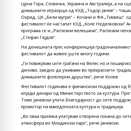
Црна Гора, Словачка, Украина и Австралија, а на с
домашните играорци од КУД „Тодор Јанев“ – Чашка,
Охрид, ЦК „Бели мугри“ – Кочани и ФА „Тиквеш“ од
фестивалот ќе настапат КУД „Коле Неделковски“ Ан
програма се и „Распеани велешани“, Распеани пен
„Стефан Гајдов“.
На денешната прес конференција градоначалникот 
фестивалот да живее уште многу години.
„Ги повикувам сите граѓани на Велес но и поширок
денови, заедно да уживаме во прекрасните традиц
домашните фолклорни друштва“, рече Колев.
Фестивалот годинава е финансиски поддржан од бу
илјади денари од Министерството за култура. Пр
Томе Јаневски упати благодарност до сите поддржу
промотор на македонската култура и традиција.
„Во оваа прилика упатувам отворена покана до сит
атмосфера во Младински парк“, рече Јаневски.