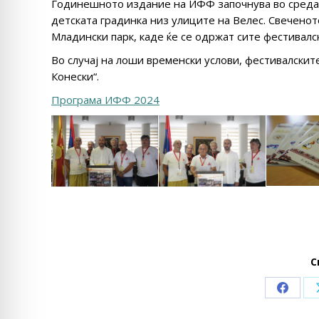
Годинешното издание на ИФФ започнува во среда, 
детската градинка низ улиците на Велес. Свеченот
Младински парк, каде ќе се одржат сите фестивалс
Во случај на лоши временски услови, фестивалскит
Конески“.
Програма ИФФ 2024
С
Share
on