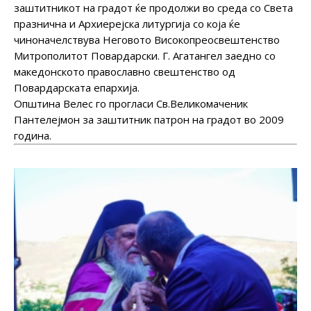
заштитникот на градот ќе продолжи во среда со Света
празнична и Архиерејска литургија со која ќе
чиноначелствува Неговото Високопреосвештенство
Митрополитот Повардарски. Г. Агатангел заедно со
македонското православно свештенство од
Повардарската епархија.
Општина Велес го прогласи Св.Великомаченик
Пантелејмон за заштитник патрон на градот во 2009
година.