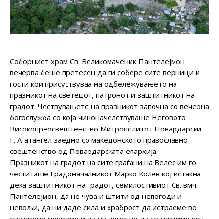
Соборниот храм Св. Великомаченик Пантелејмон
вечерва беше претесен да ги собере сите верници и
гости кои присуствуваа на одбележувањето на
празникот на светецот, патронот и заштитникот на
градот. Чествувањето на празникот започна со вечерна
богослужба со која чиноначелствуваше Неговото
Високопреосвештенство Митрополитот Повардарски.
Г. Агатангел заедно со македонското православно
свештенство од Повардарската епархија.
Празникот на градот на сите граѓани на Велес им го
честиташе Градоначалникот Марко Колев кој истакна
дека заштитникот на градот, семилостивиот Св. вмч.
Пантелејмон, да не чува и штити од непогоди и
невољи, да ни даде сила и храброст да истраеме во
ова време невреме и да ни помогне да се свртиме кон