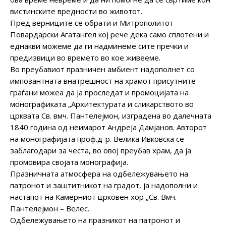
вистинските вредности во животот.
Пред верниците се обрати и Митрополитот
Повардарски Агатангел кој рече дека само сплотени и
еднакви можеме да ги надминеме сите пречки и
предизвици во времето во кое живееме.
Во преубавиот празничен амбиент надополнет со
импозантната внатрешност на храмот присутните
граѓани можеа да ја проследат и промоцијата на
монографиката „Архитектурата и сликарството во
црквата Св. вмч. Пантелејмон, изградена во далечната
1840 година од неимарот Андреја Дамјанов. Авторот
на монографијата проф.д-р. Велика Ивковска се
заблагодари за честа, во овој преубав храм, да ја
промовира својата монографија.
Празничната атмосфера на одбележувањето на
патронот и заштитникот на градот, ја надополни и
настапот на Камерниот црковен хор „Св. Вмч.
Пантелејмон – Велес.
Одбележувањето на празникот на патронот и