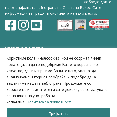
Добредојдовте
на официјалната веб страна на Општина Велес. Сите
информации за градот и околината на едно место.
КОРИСНИ ЛИНКОВИ
Користиме колачиња(cookies) кои не содржат лични
ЗЕЛС – Заедница на единиците на локална самоуправа
Центар за развој на Вардарски плански регион
податоци, за да го подобриме Вашето корисничко
Јавно комунално претпријатие „Дервен“
искуство, да ги извршиме Вашите нагодувања, да
ЈПССО „Парк – спорт и паркинзи“
анализираме интернет сообраќај и подобро да ја
ЛБ „Гоце Делчев“
заштитиме нашата веб страна. Продолжете со
ЛУ „Народен Музеј“
користење и прифатете ги сите доколку се согласувате
Влада на Република Северна Македонија
со начинот на употреба на
Собрание на Република Северна Македонија
колачиња.
Политика за приватност
Министерство за финансии
Министерство за транспорт
Прифатете
Министерство за локална самоуправа