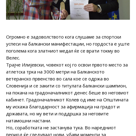
Огромно е задоволството кога слушаме за спортски
успеси на балкански манифестации, но гордоста е уште
поголема кога златниот медал ќе се врати токму во
Велес.
Трајче Илијевски, човекот кој го освои првото место за
атлетска трка на 3000 метри на Балканското
ветеранско првенство во сала кое се одржа во
Словенија и се закити со титулата балкански шампион,
на покана на градоначалникот денес беше во неговиот
кабинет. Градоначалникот Колев од име на Општината
му искажа благодарност за афирмација на градот и
државата, но му вети и поддршка за неговите
натамошни настани.
Но, соработката не застанува тука. Во наредниот
период ќе следуваат нови, убави моменти за