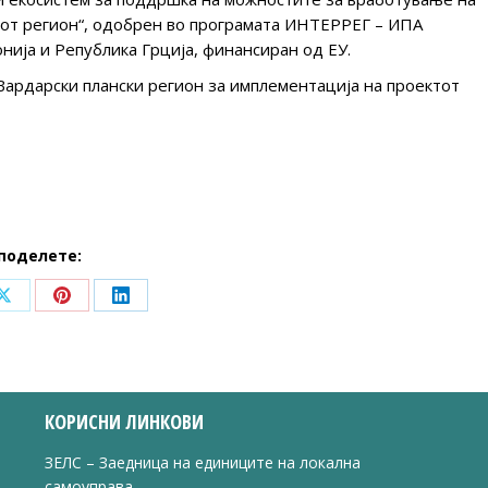
иот регион“, одобрен во програмата ИНТЕРРЕГ – ИПА
нија и Република Грција, финансиран од ЕУ.
Вардарски плански регион за имплементација на проектот
поделете:
Share
Share
Share
on
on
on
ook
X
Pinterest
LinkedIn
КОРИСНИ ЛИНКОВИ
ЗЕЛС – Заедница на единиците на локална
самоуправа