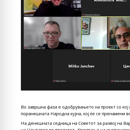
Во завршна фаза е одобрувањето на проект со кој 
поранешната Народна кујна, кој ќе се пренамени в
На денешната седница на Советот за развој на Ва
на Центарот во проектот „Креирање на иновациск