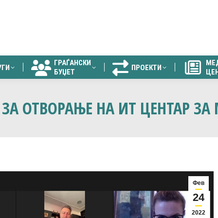
ГРАЃАНСКИ
МЕ
УГИ
ПРОЕКТИ
БУЏЕТ
ЦЕ
ГРАЃАНСКИ
МЕ
УГИ
ПРОЕКТИ
БУЏЕТ
ЦЕ
 ЗА ОТВОРАЊЕ НА ИТ ЦЕНТАР З
Фев
24
2022