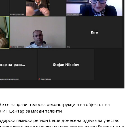
ќе се направи целосна реконструкција на објектот на
о ИТ центар за млади таленти.
рдарски плански регион беше донесена одлука за учество
и екосистем за поддршка на можностите за вработување на