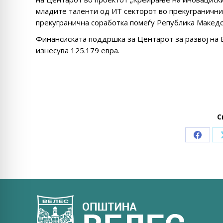
младите таленти од ИТ секторот во прекуграничн
прекугранична соработка помеѓу Република Македо
Финансиската поддршка за Центарот за развој на 
изнесува 125.179 евра.
С
Share
on
Faceb