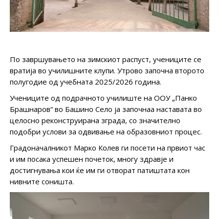
По завршувањето на зимскиот распуст, учениците се
вратија во училишните клупи. Утрово започна второто
полугодие од учебната 2025/2026 година.
Учениците од подрачното училиште на ООУ „Панко
Брашнаров“ во Башино Село ја започнаа наставата во
целосно реконструирана зграда, со значително
подобри услови за одвивање на образовниот процес.
Градоначалникот Марко Колев ги посети на првиот час
и им посака успешен почеток, многу здравје и
достигнувања кои ќе им ги отворат патиштата кон
нивните соништа.