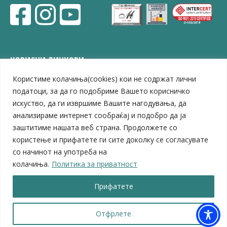
КОРИСНИ ЛИНКОВИ
Користиме колачиња(cookies) кои не содржат лични
ЗЕЛС – Заедница на единиците на локална самоуправа
Центар за развој на Вардарски плански регион
податоци, за да го подобриме Вашето корисничко
Јавно комунално претпријатие „Дервен“
искуство, да ги извршиме Вашите нагодувања, да
ЈПССО „Парк – спорт и паркинзи“
анализираме интернет сообраќај и подобро да ја
ЛБ „Гоце Делчев“
заштитиме нашата веб страна. Продолжете со
ЛУ „Народен Музеј“
користење и прифатете ги сите доколку се согласувате
Влада на Република Северна Македонија
со начинот на употреба на
Собрание на Република Северна Македонија
колачиња.
Политика за приватност
Министерство за финансии
Министерство за транспорт
Прифатете
Министерство за локална самоуправа
Министерство за дигитална трансформација
Министерство за јавна администрација
Отфрлете
Министерство за образование и наука