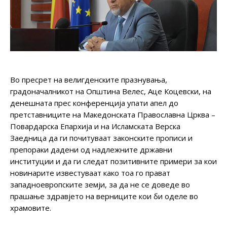
Во пресрет на велигденските празнувања,
градоначалникот на Општина Велес, Аце Коцевски, на
денешната прес конференција упати апел до
претставниците на Македонската Православна Црква –
Повардарска Епархија и на Исламската Верска
Заедница да ги почитуваат законските прописи и
препораки дадени од надлежните државни
институции и да ги следат позитивните примери за кои
новинарите известуваат како тоа го прават
западноевропските земји, за да не се доведе во
прашање здравјето на верниците кои би оделе во
храмовите.