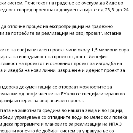
ски систем. Почетокот на градење се очекува да биде во
вредност според проектната документација е од 23,5 до 24
да отпочне процес на експропријација на градежно
и за потребите за реализација на овој проект“, истакна
ите на овој капитален проект чини околу 1,5 милиони евра.
ијата на изводливост на проектот, кост –бенефит
тливост на проектот и основниот проект за изградба на
а и иведба на нови линии. Завршен е и идејнот проект за
ендерска документација се отвораат можностите за
омпании од земји членки на ЕУ кои се специјализирани во
авија интерес за овој значаен проект.
тата на животната средина во нашата земја и во Грција,
езбеди управување со отпадните води во Велес кои повеќе
м дека програмите и плановите за реализација на ИПА 3
елешани конечно ќе добијат систем за управување со