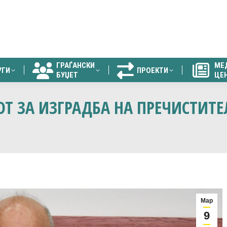
ГРАЃАНСКИ
МЕ
УГИ
ПРОЕКТИ
БУЏЕТ
ЦЕ
ГРАЃАНСКИ
МЕ
УГИ
ПРОЕКТИ
БУЏЕТ
ЦЕ
ОТ ЗА ИЗГРАДБА НА ПРЕЧИСТИТ
Мар
9