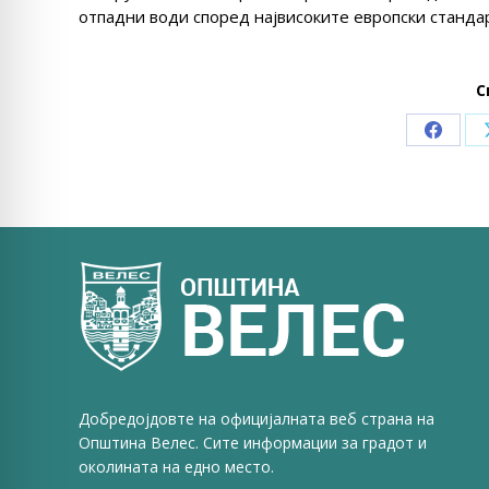
отпадни води според највисоките европски станда
С
Share
on
Faceb
Добредојдовте на официјалната веб страна на
Општина Велес. Сите информации за градот и
околината на едно место.