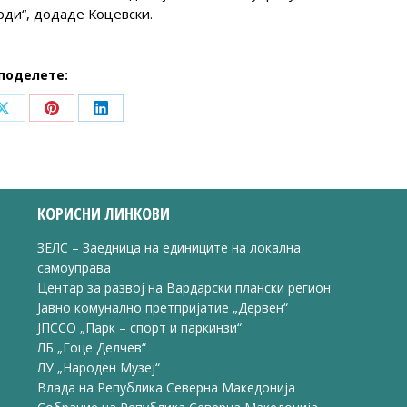
рди“, додаде Коцевски.
поделете:
Share
Share
Share
on
on
on
ook
X
Pinterest
LinkedIn
КОРИСНИ ЛИНКОВИ
ЗЕЛС – Заедница на единиците на локална
самоуправа
Центар за развој на Вардарски плански регион
Јавно комунално претпријатие „Дервен“
ЈПССО „Парк – спорт и паркинзи“
ЛБ „Гоце Делчев“
ЛУ „Народен Музеј“
Влада на Република Северна Македонија