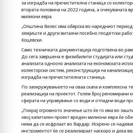
за изградба на пречистителна станица со колектор
втората половина на 2022 година, а очекуваната 
милиони евра.
„Општина Велес има обврска во наредниот период 
земјиште и други витални посебно геодетски работ
Коцевски.
Само техничката документација подготвена во рамк
До сега завршена е физибилити студијата или студ
анализата односно анализата на економската испла
колекторски систем, реконструкција на канализациј
изградба на пречистителната станица.
По заокружувањеето на оваа скапа и комплексна т
реализација на проектот. Голем број реномирани к
сферата на управување со води и отпадни води прој
„Покрај огромното значење што ќе го има во зашти
овој капитален проект вреден милиони евра ќе об
нема да се исфрлаат во Вардар. Искрено се надева
инструментот ќе се реализираат наскоро и дека в