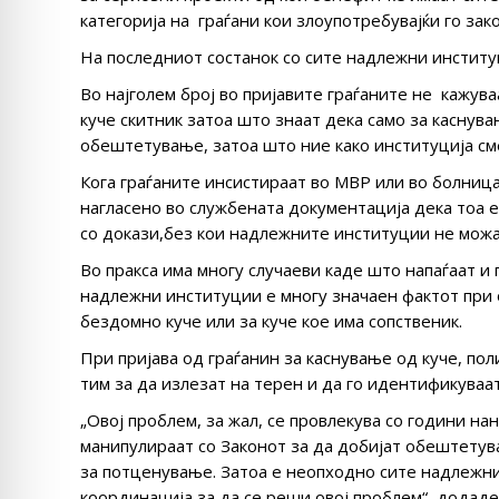
категорија на граѓани кои злоупотребувајќи го зак
На последниот состанок со сите надлежни институ
Во најголем број во пријавите граѓаните не кажуваа
куче скитник затоа што знаат дека само за каснува
обештетување, затоа што ние како институција см
Кога граѓаните инсистираат во МВР или во болница
нагласено во службената документација дека тоа е 
со докази,без кои надлежните институции не можа
Во пракса има многу случаеви каде што напаѓаат и
надлежни институции е многу значаен фактот при 
бездомно куче или за куче кое има сопственик.
При пријава од граѓанин за каснување од куче, по
тим за да излезат на терен и да го идентификуваат
„Овој проблем, за жал, се провлекува со години на
манипулираат со Законот за да добијат обештетув
за потценување. Затоа е неопходно сите надлежни
координација за да се реши овој проблем“, додаде