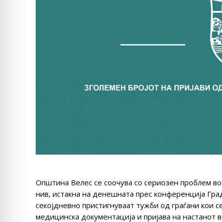
Општина Велес се соочува со сериозен проблем во 
нив, истакна на денешната прес конференција Гра
секојдневно пристигнуваат тужби од граѓани кои с
медицинска документација и пријава на настанот в