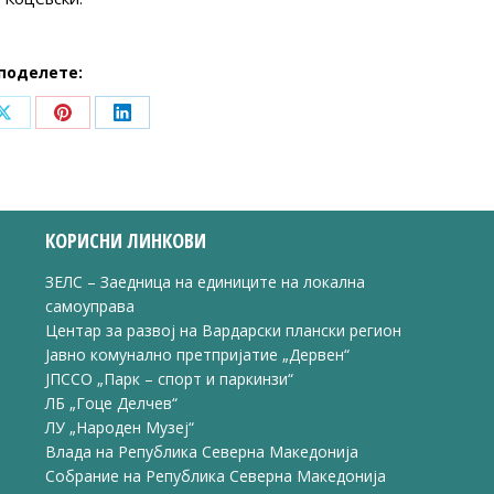
поделете:
Share
Share
Share
on
on
on
ook
X
Pinterest
LinkedIn
КОРИСНИ ЛИНКОВИ
ЗЕЛС – Заедница на единиците на локална
самоуправа
Центар за развој на Вардарски плански регион
Јавно комунално претпријатие „Дервен“
ЈПССО „Парк – спорт и паркинзи“
ЛБ „Гоце Делчев“
ЛУ „Народен Музеј“
Влада на Република Северна Македонија
Собрание на Република Северна Македонија