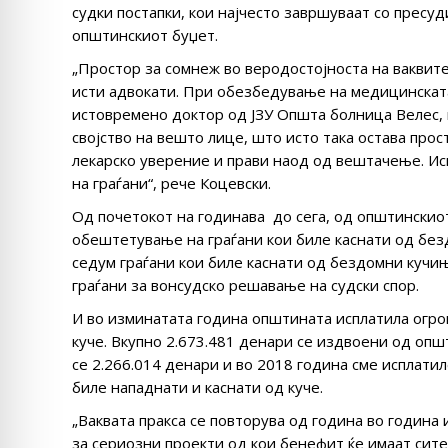
судки постапки, кои најчесто завршуваат со пресу
општинскиот буџет.
„Простор за сомнеж во веродостојноста на ваквите
исти адвокати. При обезбедување на медицинската 
истовремено доктор од ЈЗУ Општа болница Велес, ко
својство на вешто лице, што исто така остава прос
лекарско уверение и прави наод од вештачење. Ис
на граѓани“, рече Коцевски.
Од почетокот на годинава до сега, од општинскиот
обештетување на граѓани кои биле каснати од без
седум граѓани кои биле каснати од бездомни кучињ
граѓани за вонсудско решавање на судски спор.
И во изминатата година општината исплатила огро
куче. Вкупно 2.673.481 денари се издвоени од опш
се 2.266.014 денари и во 2018 година сме исплати
биле нападнати и каснати од куче.
„Ваквата пракса се повторува од година во година
за сериозни проекти од кои бенефит ќе имаат сите