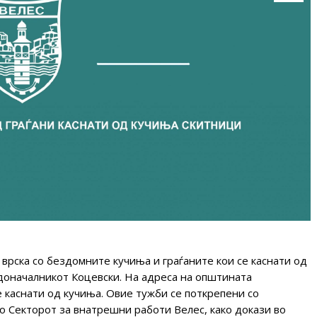
врска со бездомните кучиња и граѓаните кои се каснати од
доначалникот Коцевски. На адреса на општината
е каснати од кучиња. Овие тужби се поткрепени со
о Секторот за внатрешни работи Велес, како докази во