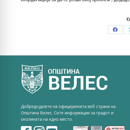
С
Share
on
Faceb
Добредојдовте на официјалната веб страна на
Општина Велес. Сите информации за градот и
околината на едно место.