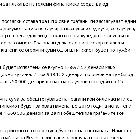
ди за плаќање на големи финансиски средства од
 постапки остава тоа што овие граѓани ги застапуваат едни
документација во случај на каснување од куче, се случува,
ј го прегледал лицето каснато од куче, да се јавува и во
тор за сомнеж. Тоа значи дека еден ист лекар издава и
платени се огромни суми од општинскиот буџет по тужби
 буџет исплатени се вкупно 1.689,152 денари како
домни кучиња. И тоа 939.152 денари по основ на тужби од
а и 750.000 денари по пат на склучени спогодби со 15
мна сума за обештетување на граѓани кои биле каснати од
тинскиот буџет за оваа намена. Во 2019 година испалтени
ле 1.660.006 денари за да ги обештетиме граѓаните кои
 и сериозно го оптеретува буџетот на општината. Наместо
 граѓани на Велес, овие пари завршуваат кај одредена