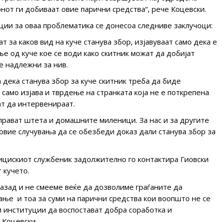
онот ги добиваат овие парични средства“, рече Коцевски.
ции за оваа проблематика се донесоа следниве заклучоци:
т за каков вид на куче станува збор, изјавуваат само дека е
ње од куче кое се води како скитник можат да добијат
е надлежни за нив.
 дека станува збор за куче скитник треба да биде
само изјава и тврдење на странката која не е поткрепена
т да интервенираат.
 прават штета и домашните миленици. За нас и за другите
овие случувања да се обезбеди доказ дали станува збор за
лицискиот службеник задолжително го контактира Гиовски
 кучето.
назад и не смееме веќе да дозволиме граѓаните да
ање и тоа за суми на парични средства кои воопшто не се
 институции да воспостават добра соработка и
 Коцевски.