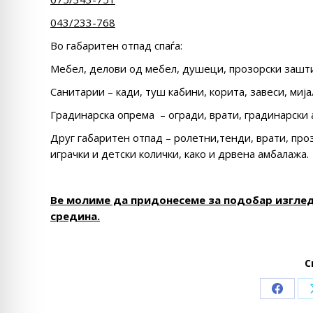
043/233-768
Во габаритен отпад спаѓа:
Мебел, делови од мебел, душеци, прозорски зашти
Санитарии – кади, туш кабини, корита, завеси, миј
Градинарска опрема – огради, врати, градинарски 
Друг габаритен отпад – ролетни,тенди, врати, про
играчки и детски колички, како и дрвена амбалажа.
Ве молиме да придонесеме за подобар изглед
средина.
С
Share