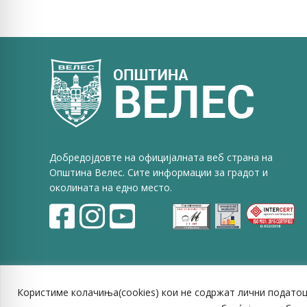
on
Faceb
Добредојдовте на официјалната веб страна на
Општина Велес. Сите информации за градот и
околината на едно место.
Користиме колачиња(cookies) кои не содржат лични податоц