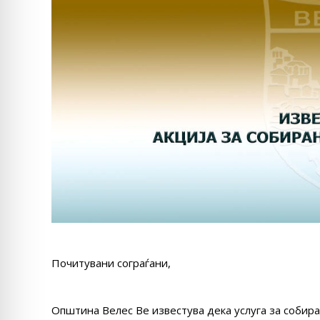
Почитувани сограѓани,
Општина Велес Ве известува дека услуга за собир