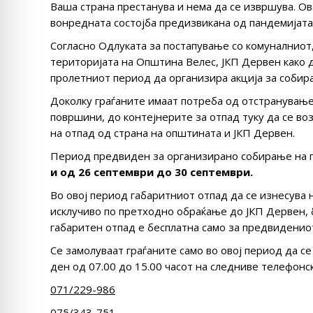
Ваша страна престанува и нема да се извршува. Ов
вонредната состојба предизвикана од пандемијата
Согласно Одлуката за постапување со комуналниот
територијата на Општина Велес, ЈКП Дервен како 
пролетниот период да организира акција за собира
Доколку граѓаните имаат потреба од отстранување 
површини, до контејнерите за отпад туку да се во
на отпад од страна на општината и ЈКП Дервен.
Период предвиден за организирaно собирање на г
и од
26
септември
до 30 септември
.
Во овој период габаритниот отпад да се изнесува 
исклучиво по претходно обраќање до ЈКП Дервен, 
габаритен отпад е бесплатна само за предвиденио
Се замолуваат граѓаните само во овој период да се
ден од 07.00 до 15.00 часот на следниве телефонс
071/229-986
075/343-751