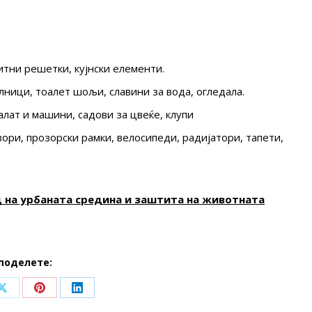
тни решетки, кујнски елементи.
алници, тоалет шољи, славини за вода, огледала.
алат и машини, садови за цвеќе, клупи
зори, прозорски рамки, велосипеди, радијатори, тапети,
 на урбаната средина и заштита на животната
поделете:
Share
Share
Share