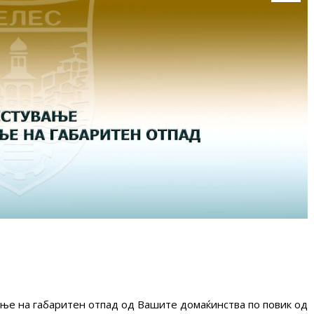
ање на габаритен отпад од Вашите домаќинства по повик од