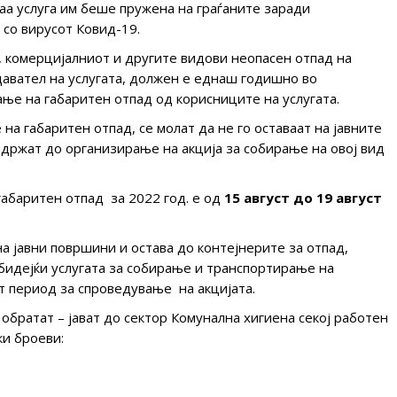
аа услуга им беше пружена на граѓаните заради
 со вирусот Ковид-19.
, комерцијалниот и другите видови неопасен отпад на
давател на услугата, должен е еднаш годишно во
ње на габаритен отпад од корисниците на услугата.
на габаритен отпад, се молат да не го оставаат на јавните
здржат до организирање на акција за собирање на овој вид
абаритен отпад за 2022 год. е од
15
август
до 19
август
на јавни површини и остава до контејнерите за отпад,
бидејќи услугата за собирање и транспортирање на
т период за спроведување на акцијата.
 обратат – јават до сектор Комунална хигиена секој работен
ки броеви: