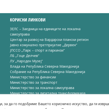
on
on
on
ook
X
Pinterest
LinkedIn
КОРИСНИ ЛИНКОВИ
ЗЕЛС – Заедница на единиците на локална
самоуправа
Центар за развој на Вардарски плански регион
Јавно комунално претпријатие „Дервен“
ЈПССО „Парк – спорт и паркинзи“
ЛБ „Гоце Делчев“
ЛУ „Народен Музеј“
Влада на Република Северна Македонија
Собрание на Република Северна Македонија
Министерство за финансии
Министерство за транспорт
Министерство за локална самоуправа
Министерство за дигитална трансформација
Министерство за јавна администрација
и, за да го подобриме Вашето корисничко искуство, да ги извр
Министерство за образование и наука