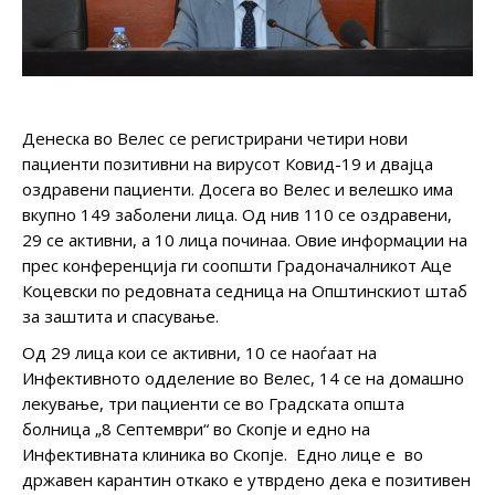
Денеска во Велес се регистрирани четири нови
пациенти позитивни на вирусот Ковид-19 и двајца
оздравени пациенти. Досега во Велес и велешко има
вкупно 149 заболени лица. Од нив 110 се оздравени,
29 се активни, а 10 лица починаа. Овие информации на
прес конференција ги соопшти Градоначалникот Аце
Коцевски по редовната седница на Општинскиот штаб
за заштита и спасување.
Од 29 лица кои се активни, 10 се наоѓаат на
Инфективното одделение во Велес, 14 се на домашно
лекување, три пациенти се во Градската општа
болница „8 Септември“ во Скопје и едно на
Инфективната клиника во Скопје. Едно лице е во
државен карантин откако е утврдено дека е позитивен