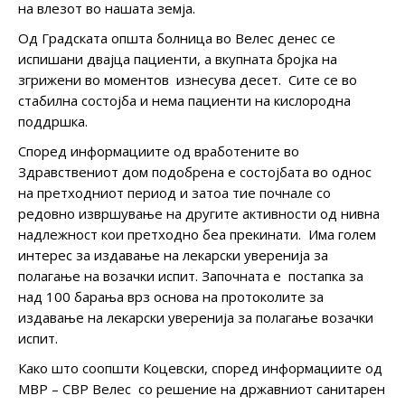
на влезот во нашата земја.
Од Градската општа болница во Велес денес се
испишани двајца пациенти, а вкупната бројка на
згрижени во моментов изнесува десет. Сите се во
стабилна состојба и нема пациенти на кислородна
поддршка.
Според информациите од вработените во
Здравствениот дом подобрена е состојбата во однос
на претходниот период и затоа тие почнале со
редовно извршување на другите активности од нивна
надлежност кои претходно беа прекинати. Има голем
интерес за издавање на лекарски уверенија за
полагање на возачки испит. Започната е постапка за
над 100 барања врз основа на протоколите за
издавање на лекарски уверенија за полагање возачки
испит.
Како што соопшти Коцевски, според информациите од
МВР – СВР Велес со решение на државниот санитарен