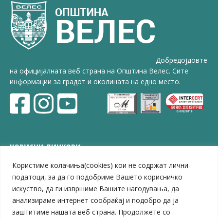
Добредојдовте
на официјалната веб страна на Општина Велес. Сите
информации за градот и околината на едно место.
КОРИСНИ ЛИНКОВИ
Користиме колачиња(cookies) кои не содржат лични
ЗЕЛС – Заедница на единиците на локална самоуправа
Центар за развој на Вардарски плански регион
податоци, за да го подобриме Вашето корисничко
Јавно комунално претпријатие „Дервен“
искуство, да ги извршиме Вашите нагодувања, да
ЈПССО „Парк – спорт и паркинзи“
анализираме интернет сообраќај и подобро да ја
ЛБ „Гоце Делчев“
заштитиме нашата веб страна. Продолжете со