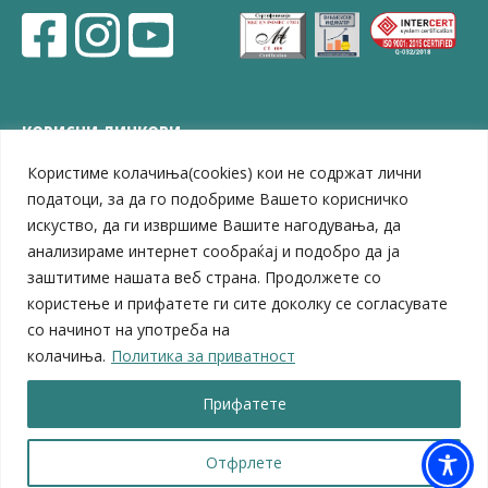
КОРИСНИ ЛИНКОВИ
Користиме колачиња(cookies) кои не содржат лични
ЗЕЛС – Заедница на единиците на локална самоуправа
Центар за развој на Вардарски плански регион
податоци, за да го подобриме Вашето корисничко
Јавно комунално претпријатие „Дервен“
искуство, да ги извршиме Вашите нагодувања, да
ЈПССО „Парк – спорт и паркинзи“
анализираме интернет сообраќај и подобро да ја
ЛБ „Гоце Делчев“
заштитиме нашата веб страна. Продолжете со
ЛУ „Народен Музеј“
користење и прифатете ги сите доколку се согласувате
Влада на Република Северна Македонија
со начинот на употреба на
Собрание на Република Северна Македонија
колачиња.
Политика за приватност
Министерство за финансии
Министерство за транспорт
Прифатете
Министерство за локална самоуправа
Министерство за дигитална трансформација
Министерство за јавна администрација
Отфрлете
Министерство за образование и наука