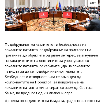
2020
Подобрување на квалитетот и безбедноста на
локалните патишта, подобрување на пристапот на
граѓаните до објектите од јавен интерес, зајакнување
на капацитетите на општините за управување со
локалните патишта, рехабилитација на локалните
патишта за да се подобри нивниот квалитет,
безбедност и отпорност. Ова се само дел од
компонентите на Проектот за поврзување на
локалните патишта финансиран со заем од Светска
банка, во вредност од 70 милиони евра.
Денеска во седиштето на Владата, градоначалникот на