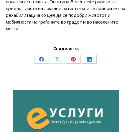
локалните патишта. Општина Велес веќе работи на
предлог-листа на локални патишта кои се приоритет за
рехабилитација со цел да се подобри животот и
мобилноста на граѓаните во градот и во населените
места.
Споделете:
Share
Share
Share
Share
on
on
on
on
Facebook
X
Pinterest
LinkedIn