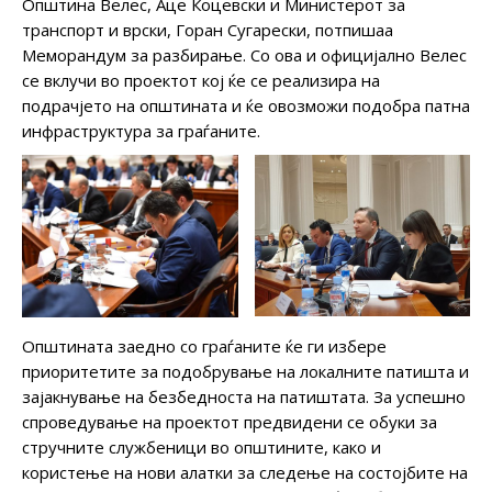
Општина Велес, Аце Коцевски и Министерот за
транспорт и врски, Горан Сугарески, потпишаа
Меморандум за разбирање. Со ова и официјално Велес
се вклучи во проектот кој ќе се реализира на
подрачјето на општината и ќе овозможи подобра патна
инфраструктура за граѓаните.
Општината заедно со граѓаните ќе ги избере
приоритетите за подобрување на локалните патишта и
зајакнување на безбедноста на патиштата. За успешно
спроведување на проектот предвидени се обуки за
стручните службеници во општините, како и
користење на нови алатки за следење на состојбите на