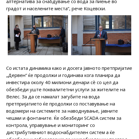
алтернатива за снабдување со вода за пиење во
градот и населените места“, рече Коцевски.
Со истата динамика како и досега Јавното претпријатие
„Дервен“ ќе продолжи и годинава кога планира да
инвестира околу 40 милиони денари сѐ со цел да
обезбеди уште поквалитетни услуги за жителите на
Велес. За да се намалат загубите на вода
претпријатието ќе продолжи со поставување на
водомери на системите за наводнување, јавните
чешми и фонтаните. Ќе обезбеди SCADA систем за
контрола, управување и мониторинг со
дистрибутивниот водоснабдителен систем а ќе