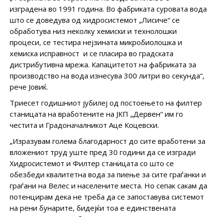
изградена во 1991 година. Во фабриката суровата вода
што се доведува од хидросистемот „Лисиче“ се
обработува низ неколку хемиски и технолошки
процеси, се тестира нејзината микробиолошка и
хемиска исправност и се пласира во градската
дистрибутивна мрежа. Капацитетот на фабриката за
производство на вода изнесува 300 литри во секунда“,
рече Јовиќ.
Триесет годишниот јубилеј од постоењето на филтер
станицата на вработените на ЈКП „Дервен“ им го
честита и Градоначалникот Аце Коцевски.
„Изразувам голема благодарност до сите вработени за
вложениот труд уште пред 30 години да се изгради
Хидросистемот и Филтер станицата со што се
обезбеди квалитетна вода за пиење за сите граѓанки и
граѓани на Велес и населените места. Но сепак сакам да
потенцирам дека не треба да се запоставува системот
на рени бунарите, бидејќи тоа е единствената