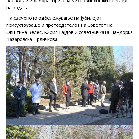
обезбеди и лабораторија за микробиолошки преглед
на водата.
На свеченото одбележување на јубилејот
присуствуваше и претседателот на Советот на
Општина Велес, Кирил Гајдов и советничката Пандорка
Лазаровска Прличкова.