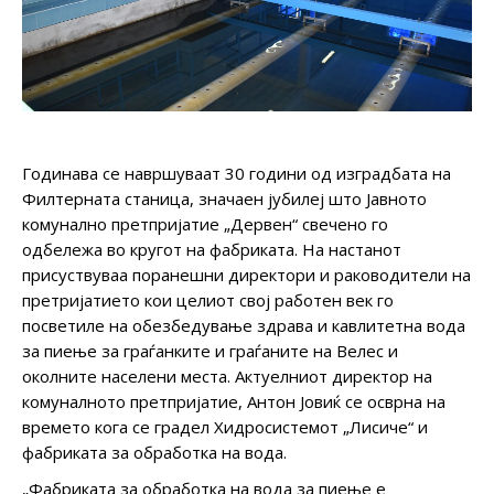
Годинава се навршуваат 30 години од изградбата на
Филтерната станица, значаен јубилеј што Јавното
комунално претпријатие „Дервен“ свечено го
одбележа во кругот на фабриката. На настанот
присуствуваа поранешни директори и раководители на
претријатието кои целиот свој работен век го
посветиле на обезбедување здрава и кавлитетна вода
за пиење за граѓанките и граѓаните на Велес и
околните населени места. Актуелниот директор на
комуналното претпријатие, Антон Јовиќ се осврна на
времето кога се градел Хидросистемот „Лисиче“ и
фабриката за обработка на вода.
„Фабриката за обработка на вода за пиење е