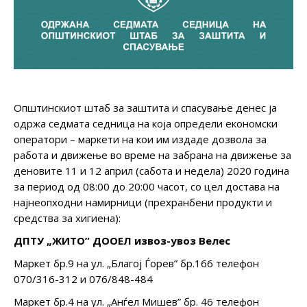
Општинскиот штаб за заштита и спасување денес ја
одржа седмата седница на која определи економски
оператори – маркети на кои им издаде дозвола за
работа и движење во време на забрана на движење за
деновите 11 и 12 април (сабота и недела) 2020 година
за период од 08:00 до 20:00 часот, со цел достава на
најнеопходни намирници (прехранбени продукти и
средства за хигиена):
ДПТУ „ЖИТО
”
ДООЕЛ извоз-увоз Велес
Маркет бр.9 на ул. „Благој Ѓорев” бр.166 телефон
070/316-312 и 076/848-484
Маркет бр.4 на ул. „Анѓел Мишев” бр. 46 телефон