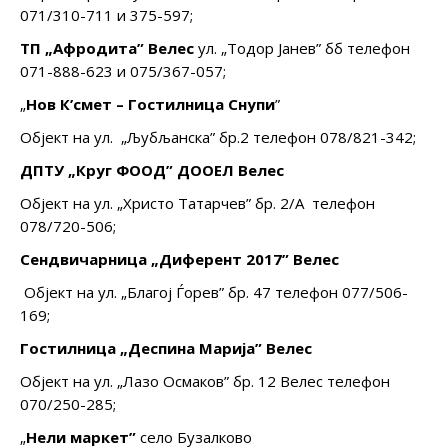
071/310-711 и 375-597;
ТП „Афродита
”
Велес
ул. „Тодор Јанев” бб телефон
071-888-623 и 075/367-057;
„
Нов К
’
смет – Гостилница Снупи
”
Објект на ул. „Љубљанска” бр.2 телефон 078/821-342;
ДПТУ „Круг ФООД
”
ДООЕЛ Велес
Објект на ул. „Христо Татарчев” бр. 2/А телефон
078/720-506;
Сендвичарница „Диферент 2017
”
Велес
Објект на ул. „Благој Ѓорев” бр. 47 телефон 077/506-
169;
Гостилница „Деспина Марија
”
Велес
Објект на ул. „Лазо Осмаков” бр. 12 Велес телефон
070/250-285;
„
Нели маркет
”
село Бузалково