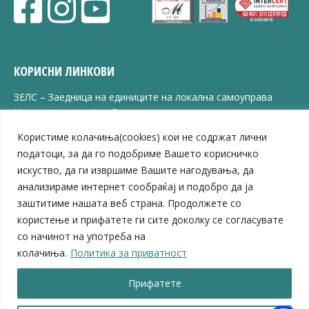
КОРИСНИ ЛИНКОВИ
ЗЕЛС – Заедница на единиците на локална самоуправа
Центар за развој на Вардарски плански регион
Јавно комунално претпријатие „Дервен“
Користиме колачиња(cookies) кои не содржат лични
ЈПССО „Парк – спорт и паркинзи“
податоци, за да го подобриме Вашето корисничко
ЛБ „Гоце Делчев“
искуство, да ги извршиме Вашите нагодувања, да
ЛУ „Народен Музеј“
анализираме интернет сообраќај и подобро да ја
Влада на Република Северна Македонија
заштитиме нашата веб страна. Продолжете со
Собрание на Република Северна Македонија
Министерство за финансии
користење и прифатете ги сите доколку се согласувате
Министерство за транспорт
со начинот на употреба на
Министерство за локална самоуправа
колачиња.
Политика за приватност
Министерство за дигитална трансформација
Министерство за јавна администрација
Прифатете
Министерство за образование и наука