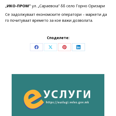
„
ИКО-ПРОМ”
ул. „Сараевска” бб село Горно Оризари
Се задолжуваат економските оператори – маркети да
го почитуваат времето за кое важи дозволата.
Споделете:
Share
Share
Share
Share
on
on
on
on
Facebook
X
Pinterest
LinkedIn