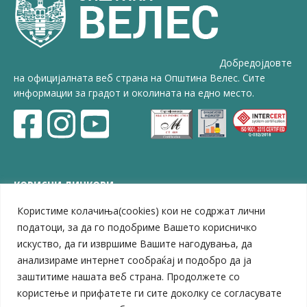
Добредојдовте
на официјалната веб страна на Општина Велес. Сите
информации за градот и околината на едно место.
КОРИСНИ ЛИНКОВИ
Користиме колачиња(cookies) кои не содржат лични
ЗЕЛС – Заедница на единиците на локална самоуправа
Центар за развој на Вардарски плански регион
податоци, за да го подобриме Вашето корисничко
Јавно комунално претпријатие „Дервен“
искуство, да ги извршиме Вашите нагодувања, да
ЈПССО „Парк – спорт и паркинзи“
анализираме интернет сообраќај и подобро да ја
ЛБ „Гоце Делчев“
заштитиме нашата веб страна. Продолжете со
ЛУ „Народен Музеј“
користење и прифатете ги сите доколку се согласувате
Влада на Република Северна Македонија