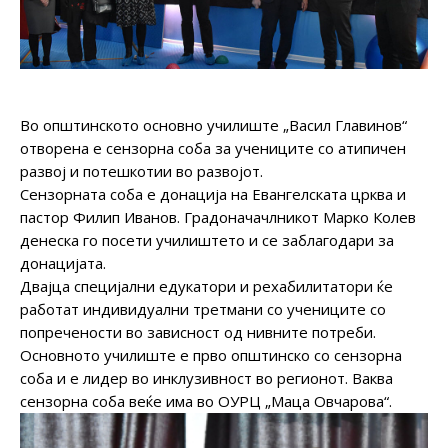
Во општинското основно училиште „Васил Главинов“
отворена е сензорна соба за учениците со атипичен
развој и потешкотии во развојот.
Сензорната соба е донација на Евангелската црква и
пастор Филип Иванов. Градоначачлникот Марко Колев
денеска го посети училиштето и се заблагодари за
донацијата.
Двајца специјални едукатори и рехабилитатори ќе
работат индивидуални третмани со учениците со
попречености во зависност од нивните потреби.
Основното училиште е прво општинско со сензорна
соба и е лидер во инклузивност во регионот. Ваква
сензорна соба веќе има во ОУРЦ „Маца Овчарова“.