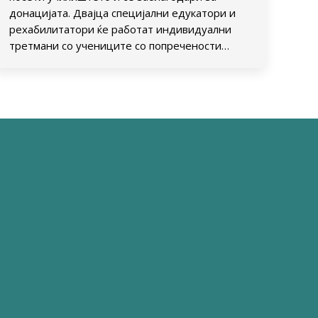
донацијата. Двајца специјални едукатори и
рехабилитатори ќе работат индивидуални
третмани со учениците со попречености…