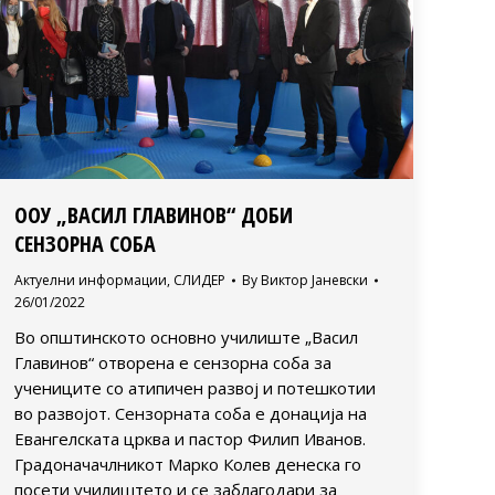
ООУ „ВАСИЛ ГЛАВИНОВ“ ДОБИ
СЕНЗОРНА СОБА
Актуелни информации
,
СЛИДЕР
By
Виктор Јаневски
26/01/2022
Во општинското основно училиште „Васил
Главинов“ отворена е сензорна соба за
учениците со атипичен развој и потешкотии
во развојот. Сензорната соба е донација на
Евангелската црква и пастор Филип Иванов.
Градоначачлникот Марко Колев денеска го
посети училиштето и се заблагодари за