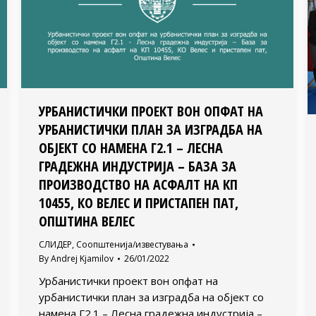
УРБАНИСТИЧКИ ПРОЕКТ ВОН ОПФАТ НА
УРБАНИСТИЧКИ ПЛАН ЗА ИЗГРАДБА НА
ОБЈЕКТ СО НАМЕНА Г2.1 – ЛЕСНА
ГРАДЕЖНА ИНДУСТРИЈА – БАЗА ЗА
ПРОИЗВОДСТВО НА AСФАЛТ НА КП
10455, КО ВЕЛЕС И ПРИСТАПЕН ПАТ,
ОПШТИНА ВЕЛЕС
СЛИДЕР
,
Соопштенија/известувања
By
Andrej Kjamilov
26/01/2022
Урбанистички проект вон опфат на
урбанистички план за изградба на објект со
намена Г2.1 – Лесна градежна индустрија –