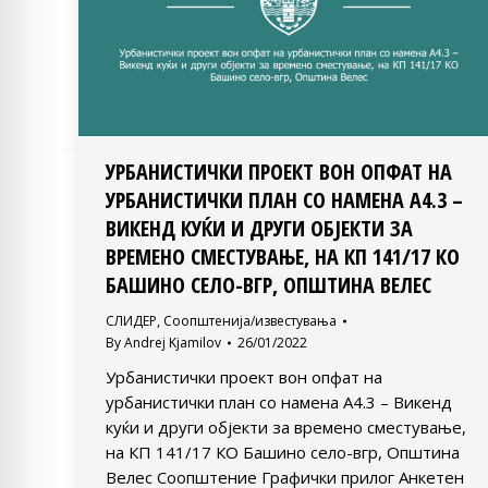
УРБАНИСТИЧКИ ПРОЕКТ ВОН ОПФАТ НА
УРБАНИСТИЧКИ ПЛАН СО НАМЕНА А4.3 –
ВИКЕНД КУЌИ И ДРУГИ ОБЈЕКТИ ЗА
ВРЕМЕНО СМЕСТУВАЊЕ, НА КП 141/17 КО
БАШИНО СЕЛО-ВГР, ОПШТИНА ВЕЛЕС
СЛИДЕР
,
Соопштенија/известувања
By
Andrej Kjamilov
26/01/2022
Урбанистички проект вон опфат на
урбанистички план со намена А4.3 – Викенд
куќи и други објекти за времено сместување,
на КП 141/17 КО Башино село-вгр, Општина
Велес Соопштение Графички прилог Анкетен