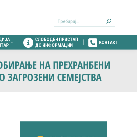
ДИЈА
СЛОБОДЕН ПРИСТАП
КОНТАКТ
Search:
НТАР
ДО ИНФОРМАЦИИ
ДИЈА
СЛОБОДЕН ПРИСТАП
КОНТАКТ
НТАР
ДО ИНФОРМАЦИИ
СОБИРАЊЕ НА ПРЕХРАНБЕНИ
О ЗАГРОЗЕНИ СЕМЕЈСТВА