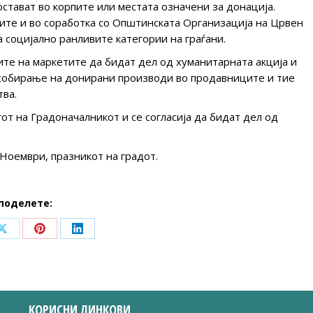
 остават во корпите или местата означени за донација.
дите и во соработка со Општинската Организација на Црвен
а социјално ранливите категории на граѓани.
ите на маркетите да бидат дел од хуманитарната акција и
а собирање на донирани производи во продавниците и тие
тва.
от на Градоначалникот и се согласија да бидат дел од
 Ноември, празникот на градот.
поделете:
Share
Share
Share
on
on
on
ook
X
Pinterest
LinkedIn
КОРИСНИ ЛИНКОВИ