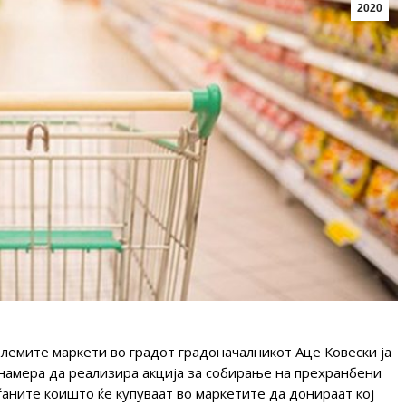
2020
лемите маркети во градот градоначалникот Аце Ковески ја
намера да реализира акција за собирање на прехранбени
ѓаните коишто ќе купуваат во маркетите да донираат кој