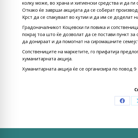
колку може, во храна и хигиенски средства и да ги
Откако ќе заврши акцијата да се соберат произво
Крст да се спакуваат во кутии и да им се доделат н
Градоначалникот Коцевски ги повика и сопствениц
покрај тоа што ќе дозволат да се постави пункт з
да донираат и да помогнат на сиромашните семејс
Сопствениците на маркетите, го прифатија предлог
хуманитарната акција.
Хуманитарната акција ќе се организира по повод 9
С
Share
on
Faceb