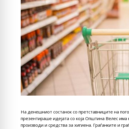
На денешниот состанок со претставниците на пого
презентираше идејата со која Општина Велес има 
производи и средства за хигиена. Граѓанките и гра