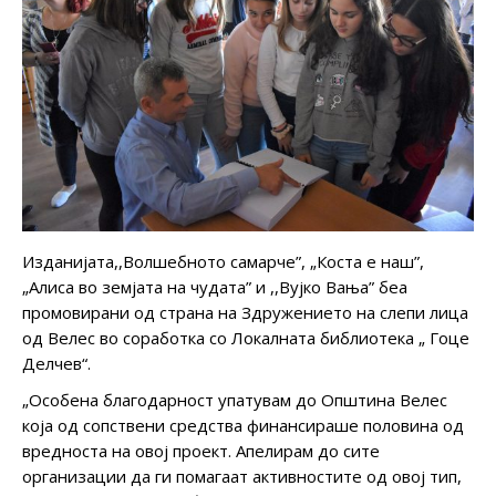
Изданијата,,Волшебното самарче”, „Коста е наш”,
„Алиса во земјата на чудата” и ,,Вујко Вања” беа
промовирани од страна на Здружението на слепи лица
од Велес во соработка со Локалната библиотека „ Гоце
Делчев“.
„Особена благодарност упатувам до Општина Велес
која од сопствени средства финансираше половина од
вредноста на овој проект. Апелирам до сите
организации да ги помагаат активностите од овој тип,