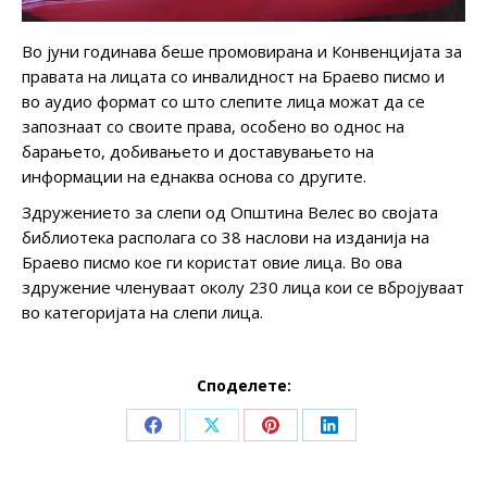
Во јуни годинава беше промовирана и Конвенцијата за
правата на лицата со инвалидност на Браево писмо и
во аудио формат со што слепите лица можат да се
запознаат со своите права, особено во однос на
барањето, добивањето и доставувањето на
информации на еднаква основа со другите.
Здружението за слепи од Општина Велес во својата
библиотека располага со 38 наслови на изданија на
Браево писмо кое ги користат овие лица. Во ова
здружение членуваат околу 230 лица кои се вбројуваат
во категоријата на слепи лица.
Споделете:
Share
Share
Share
Share
on
on
on
on