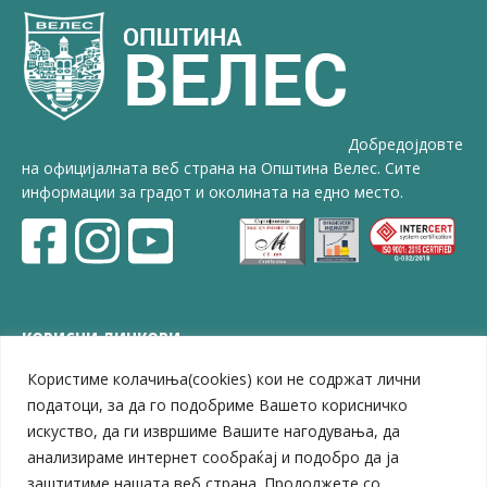
Добредојдовте
на официјалната веб страна на Општина Велес. Сите
информации за градот и околината на едно место.
КОРИСНИ ЛИНКОВИ
Користиме колачиња(cookies) кои не содржат лични
ЗЕЛС – Заедница на единиците на локална самоуправа
Центар за развој на Вардарски плански регион
податоци, за да го подобриме Вашето корисничко
Јавно комунално претпријатие „Дервен“
искуство, да ги извршиме Вашите нагодувања, да
ЈПССО „Парк – спорт и паркинзи“
анализираме интернет сообраќај и подобро да ја
ЛБ „Гоце Делчев“
заштитиме нашата веб страна. Продолжете со