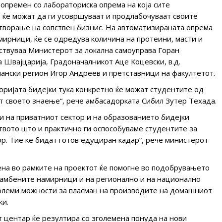
е опремен со лабораториска опрема на која сите
ќе можат да ги усовршуваат и продлабочуваат своите
творање на сопствен бизнис. На автоматизираната опрема
мирници, ќе се одредува количина на протеини, масти и
ствуваа Министерот за локална самоуправа Горан
а Швајцарија, Градоначалникот Аце Коцевски, в.д.
лански регион Игор Андреев и претставници на факултетот.
оријата бидејки тука конкретно ќе можат студентите од
т своето знаење“, рече амбасадорката Сибил Зутер Техада.
 на приватниот сектор и на образованието бидејки
вото што и практично ги оспособуваме студентите за
ор. Тие ке бидат готов едуциран кадар“, рече министерот
на во рамките на проектот ќе помогне во подобрувањето
рамбените намирници и на регионално и на национално
големи можности за пласман на производите на домашниот
ки.
центар ќе резултира со зголемена понуда на нови