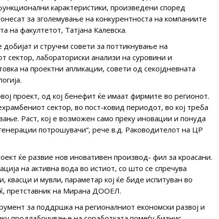
функционални карактеристики, произведени според
онесат за зголемување на конкурентноста на компаниите
а на факултетот, Татјана Калевска.
добијат и стручни совети за поттикнување на
 сектор, лабораториски анализи на суровини и
овка на проектни апликации, совети од секојдневната
огија.
вој проект, од кој бенефит ќе имаат фирмите во регионот.
храмбениот сектор, во пост-ковид периодот, во кој треба
вање. Раст, кој е возможен само преку иновации и понуда
генерации потрошувачи“, рече в.д. Раководителот на ЦР
оект ќе развие нов иновативен производ- фил за кроасани.
ција на активна вода во истиот, со што се спречува
, квасци и мувли, параметар кој ќе биде испитуван во
иќ, претставник на Мирана ДООЕЛ.
румент за поддршка на регионалниот економски развој и
еку продлабочување на соработката помеѓу бизнис