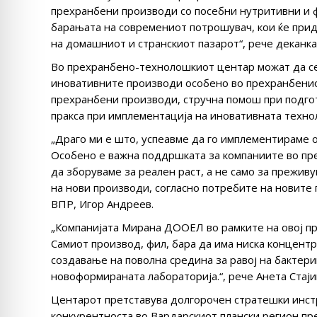
прехранбени производи со посебни нутритивни и 
барањата на современиот потрошувач, кои ќе прид
на домашниот и странскиот пазарот“, рече деканкат
Во прехранбено-технолошкиот центар можат да се 
иновативните производи особено во прехранбениот
прехранбени производи, стручна помош при подгот
пракса при имплементација на иновативната технол
„Драго ми е што, успеавме да го имплементираме о
Особено е важна поддршката за компаниите во пре
да зборуваме за реален раст, а не само за преживу
на нови производи, согласно потребите на новите 
ВПР, Игор Андреев.
„Компанијата Мирана ДООЕЛ во рамките на овој пр
Самиот производ, фил, бара да има ниска концентра
создавање на поволна средина за равој на бактерии
новоформираната лабораторија.“, рече Анета Стај
Центарот претставува долгорочен стратешки инст
конкурентноста во Вардарскиот плански регион пр