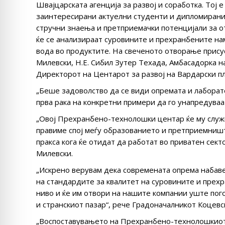
Швајцарската агенција за развој и соработка. Тој 
заинтересирани актуелни студенти и дипломирани 
стручни знаења и претприемачки потенцијали за о
ќе се анализираат суровините и прехранбените на
вода во продуктите. На свеченото отворање прису
Милевски, Н.Е. Сибил Зутер Техада, Амбасадорка н
Директорот на Центарот за развој на Вардарски п
„Беше задоволство да се види опремата и лаборат
прва рака на конкретни примери да го унапредуваа
„Овој Прехранбено-технолошки центар ќе му служи
правиме спој меѓу образованието и претприемништ
пракса кога ќе отидат да работат во приватен сект
Милевски.
„Искрено верувам дека современата опрема набаве
на стандардите за квалитет на суровините и прех
ниво и ќе им отвори на нашите компании уште по
и странскиот пазар“, рече Градоначалникот Коцевс
„Воспоставувањето на Прехранбено-технолошкиот 