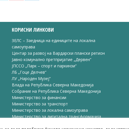
Share
Share
Share
on
on
on
ook
X
Pinterest
LinkedIn
КОРИСНИ ЛИНКОВИ
ЗЕЛС – Заедница на единиците на локална
самоуправа
Центар за развој на Вардарски плански регион
Јавно комунално претпријатие „Дервен“
ЈПССО „Парк – спорт и паркинзи“
ЛБ „Гоце Делчев“
ЛУ „Народен Музеј“
Влада на Република Северна Македонија
Собрание на Република Северна Македонија
Министерство за финансии
Министерство за транспорт
Министерство за локална самоуправа
Министерство за дигитална трансформација
Министерство за јавна администрација