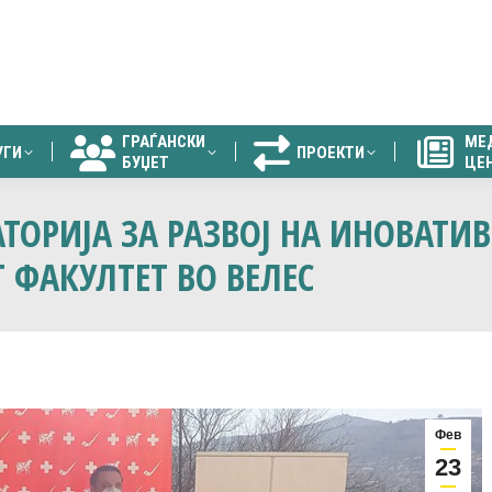
ГРАЃАНСКИ
МЕ
УГИ
ПРОЕКТИ
БУЏЕТ
ЦЕ
ГРАЃАНСКИ
МЕ
УГИ
ПРОЕКТИ
БУЏЕТ
ЦЕ
АТОРИЈА ЗА РАЗВОЈ НА ИНОВАТИ
ФАКУЛТЕТ ВО ВЕЛЕС
Фев
23