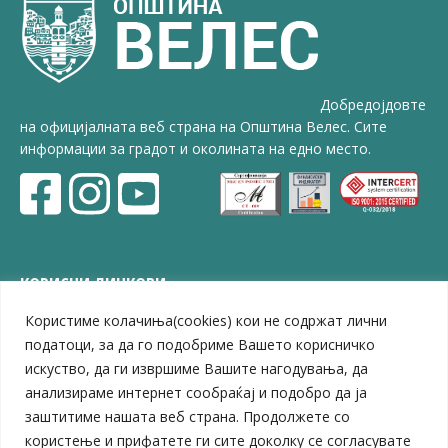
Добредојдовте
на официјалната веб страна на Општина Велес. Сите
информации за градот и околината на едно место.
КОРИСНИ ЛИНКОВИ
Користиме колачиња(cookies) кои не содржат лични
ЗЕЛС – Заедница на единиците на локална самоуправа
Центар за развој на Вардарски плански регион
податоци, за да го подобриме Вашето корисничко
Јавно комунално претпријатие „Дервен“
искуство, да ги извршиме Вашите нагодувања, да
ЈПССО „Парк – спорт и паркинзи“
анализираме интернет сообраќај и подобро да ја
ЛБ „Гоце Делчев“
заштитиме нашата веб страна. Продолжете со
ЛУ „Народен Музеј“
користење и прифатете ги сите доколку се согласувате