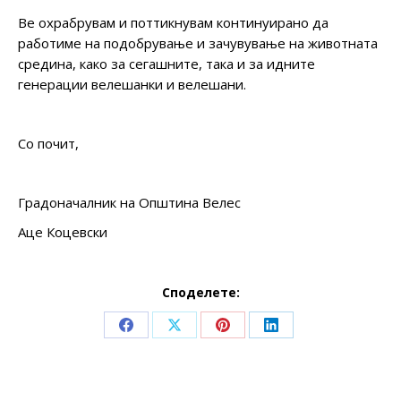
Ве охрабрувам и поттикнувам континуирано да
работиме на подобрување и зачувување на животната
средина, како за сегашните, така и за идните
генерации велешанки и велешани.
Со почит,
Градоначалник на Општина Велес
Аце Коцевски
Споделете:
Share
Share
Share
Share
on
on
on
on
Facebook
X
Pinterest
LinkedIn