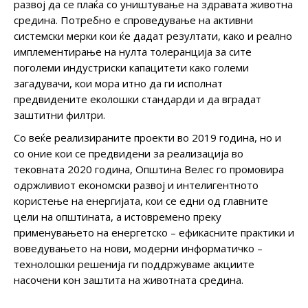
развој да се плаќа со уништување на здравата животна
средина. Потребно е спроведување на активни
системски мерки кои ќе дадат резултати, како и реално
имплементирање на нулта толеранција за сите
поголеми индустриски капацитети како големи
загадувачи, кои мора итно да ги исполнат
предвидените еколошки стандарди и да вградат
заштитни филтри.
Со веќе реализираните проекти во 2019 година, но и
со оние кои се предвидени за реализација во
тековната 2020 година, Општина Велес го промовира
одржливиот економски развој и интелигентното
користење на енергијата, кои се едни од главните
цели на општината, а истовремено преку
применувањето на енергетско – ефикасните практики и
воведувањето на нови, модерни информатичко –
технолошки решенија ги поддржуваме акциите
насочени кон заштита на животната средина.