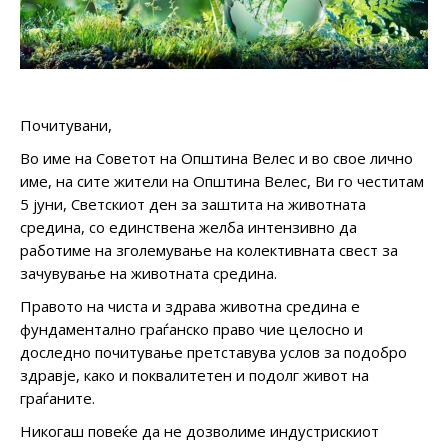
Почитувани,
Во име на Советот на Општина Велес и во свое лично
име, на сите жители на Општина Велес, Ви го честитам
5 јуни, Светскиот ден за заштита на животната
средина, со единствена желба интензивно да
работиме на зголемување на колективната свест за
зачувување на животната средина.
Правото на чиста и здрава животна средина е
фундаментално граѓанско право чие целосно и
доследно почитување претставува услов за подобро
здравје, како и поквалитетен и подолг живот на
граѓаните.
Никогаш повеќе да не дозволиме индустрискиот